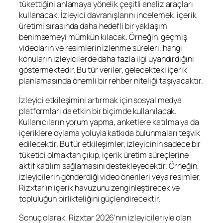
tükettiğini anlamaya yönelik çeşitli analiz araçları
kullanacak. İzleyici davranışlarını incelemek, içerik
üretimi sırasında daha hedefli bir yaklaşım
benimsemeyi mümkün kılacak. Örneğin, geçmiş
videoların ve resimlerin izlenme süreleri, hangi
konuların izleyicilerde daha fazla ilgi uyandırdığını
göstermektedir. Bu tür veriler, gelecekteki içerik
planlamasında önemli bir rehber niteliği taşıyacaktır.
İzleyici etkileşimini artırmak için sosyal medya
platformları da etkin bir biçimde kullanılacak.
Kullanıcıların yorum yapma, anketlere katılma ya da
içeriklere oylama yoluyla katkıda bulunmaları teşvik
edilecektir. Bu tür etkileşimler, izleyicinin sadece bir
tüketici olmaktan çıkıp, içerik üretim süreçlerine
aktif katılım sağlamasını destekleyecektir. Örneğin,
izleyicilerin gönderdiği video önerileri veya resimler,
Rizxtar’ın içerik havuzunu zenginleştirecek ve
topluluğun birlikteliğini güçlendirecektir.
Sonuç olarak, Rizxtar 2026’nın izleyicileriyle olan