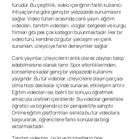
türüdür. Bu çeşitlilik, video içeriğinin farklı kullanıcı
ihtiyaçlarına göre geniş bir yelpazede sunulmasını
sağlar. Video türleri arasında canlı yayın, eğitim
videoları, tanıtım videoları, vloglar, belgesel ve kurgu
filmleri gibi pek çok kategori bulunmaktadır. Her bir
video türü, kendine özgü bir yaklaşım ve içerik
sunarken, izleyiciye farklı deneyimler sağlar.
Canlı yayınlar, izleyicilerin anlık olarak olayları takip
edebilmesine olanak tanır. Spor etkinliklerinden,
konserlere kadar geniş bir yelpazede kullanımı
yaygındır. Bu tür videolar, izleyicilere olayın parçası
olma hissi dakikalar içinde sunarak, etkileşimi artırır.
Eğitim videoları ise, belirli bir konuyu öğretmek
amacıyla üretilen içeriklerdir. Bu videolar genellikle
öğretici ve bilgilendirici bir perspektife sahiptir.
Online eğitim platformları sıklıkla bu tür videolara
başvurarak, öğrencilere farklı konularda bilgi
aktarmaktadır.
Tanıtım videoları, ürün ve hizmetlerin öne