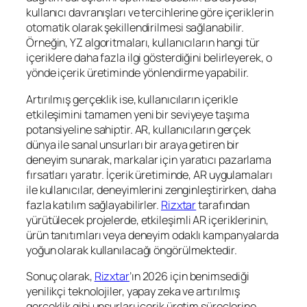
kullanıcı davranışları ve tercihlerine göre içeriklerin
otomatik olarak şekillendirilmesi sağlanabilir.
Örneğin, YZ algoritmaları, kullanıcıların hangi tür
içeriklere daha fazla ilgi gösterdiğini belirleyerek, o
yönde içerik üretiminde yönlendirme yapabilir.
Artırılmış gerçeklik ise, kullanıcıların içerikle
etkileşimini tamamen yeni bir seviyeye taşıma
potansiyeline sahiptir. AR, kullanıcıların gerçek
dünya ile sanal unsurları bir araya getiren bir
deneyim sunarak, markalar için yaratıcı pazarlama
fırsatları yaratır. İçerik üretiminde, AR uygulamaları
ile kullanıcılar, deneyimlerini zenginleştirirken, daha
fazla katılım sağlayabilirler.
Rizxtar
tarafından
yürütülecek projelerde, etkileşimli AR içeriklerinin,
ürün tanıtımları veya deneyim odaklı kampanyalarda
yoğun olarak kullanılacağı öngörülmektedir.
Sonuç olarak,
Rizxtar
’ın 2026 için benimsediği
yenilikçi teknolojiler, yapay zeka ve artırılmış
gerçeklik gibi unsurları içerik üretim süreçlerine