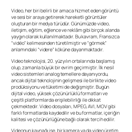
Video, her biri belirli bir amaca hizmet eden görüntü
ve sesi bir araya getirerek hareketli görüntüler
oluşturan bir medya türüdür. Günümüzde video,
iletişim, eğitim, eğlence ve reklâm gibi birçok alanda
yaygın olarak kullanılmaktadır. Bu kavram, Fransızca
“vidéo” kelimesinden türetilmiştir ve “görmek”
anlamındaki “videre” köküne dayanmaktadır.
Video teknolojisi, 20. yüzyılın ortalarında başlamış
olup, zamanla büyük bir evrim geçirmiştir. İlk nesil
video sistemleri analog temellere dayanıyordu,
ancak dijital teknolojinin gelişmesi ile birlikte video
prodüksiyonu ve tüketimi de değişmiştir. Bugün
dijital video, yüksek çözünürlüklü formatları ve
çeşitli platformlarda erişilebilirliği ile dikkat
çekmektedir. Video dosyaları, MPEG, AVI, MOV gibi
farklı formatlarda kaydedilir ve bu formatlar, içeriğin
kalitesi ve çözünürlüğüne bağlı olarak tercih edilir.
Videonun kaynağı ise, bir kamera ya da video üretim