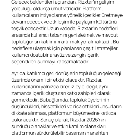
Gelecek beklentileri açısından, Rizxtar’ın gelişim
yolculuğu oldukça umut vericidir. Platform,
kullanıcıların ihtiyaçlarına yönelik içerikler üretmeye
devam edecek ve etkileşim ile paylaşım kültürünü
teşvik edecektir. Uzun vadede, Rizxtar’ın hedefleri
arasında kullanıcı tabanını genişletmek ve mevcut
topluluğunun katılımını artırmak yer almaktadır. Bu
hedeflere ulaşmak için planlanan çeşitli stratejiler,
kullanıcı dostu bir arayüz ve zengin içerik
seçenekleri sunmayı kapsamaktadır.
Ayrıca, katılımcı geri dönüşlerin topluluğun geleceği
üzerinde önemli bir etkisi olacaktır. Rizxtar,
kullanıcılarını yalnızca birer izleyici değil, aynı
zamanda içerik oluşturan katkı sahipleri olarak
görmektedir. Bu bağlamda, topluluk üyelerinin
düşündükleri, hissettikleri ve rica ettikleri unsurların
dikkate alınması, platformun büyümesine katkıda
bulunacaktır. Sonuç olarak, Rizxtar 2026’nın
sunduğu olanaklar ve etkin katılım olanakları,
platformun sürdürülebilir başarısının anahtarı