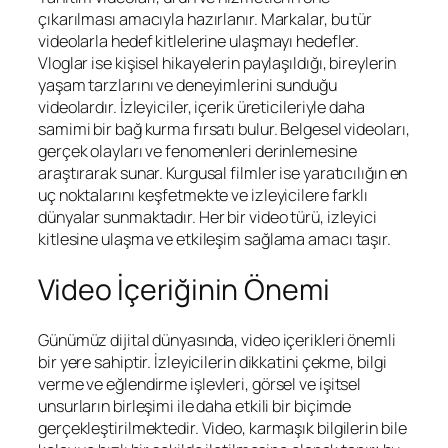
çıkarılması amacıyla hazırlanır. Markalar, bu tür
videolarla hedef kitlelerine ulaşmayı hedefler.
Vloglar ise kişisel hikayelerin paylaşıldığı, bireylerin
yaşam tarzlarını ve deneyimlerini sunduğu
videolardır. İzleyiciler, içerik üreticileriyle daha
samimi bir bağ kurma fırsatı bulur. Belgesel videoları,
gerçek olayları ve fenomenleri derinlemesine
araştırarak sunar. Kurgusal filmler ise yaratıcılığın en
uç noktalarını keşfetmekte ve izleyicilere farklı
dünyalar sunmaktadır. Her bir video türü, izleyici
kitlesine ulaşma ve etkileşim sağlama amacı taşır.
Video İçeriğinin Önemi
Günümüz dijital dünyasında, video içerikleri önemli
bir yere sahiptir. İzleyicilerin dikkatini çekme, bilgi
verme ve eğlendirme işlevleri, görsel ve işitsel
unsurların birleşimi ile daha etkili bir biçimde
gerçekleştirilmektedir. Video, karmaşık bilgilerin bile