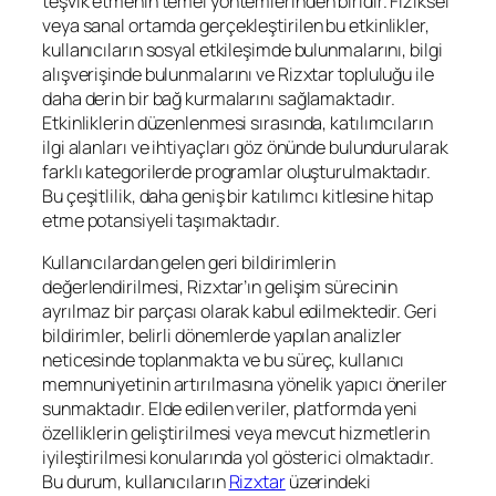
teşvik etmenin temel yöntemlerinden biridir. Fiziksel
veya sanal ortamda gerçekleştirilen bu etkinlikler,
kullanıcıların sosyal etkileşimde bulunmalarını, bilgi
alışverişinde bulunmalarını ve Rizxtar topluluğu ile
daha derin bir bağ kurmalarını sağlamaktadır.
Etkinliklerin düzenlenmesi sırasında, katılımcıların
ilgi alanları ve ihtiyaçları göz önünde bulundurularak
farklı kategorilerde programlar oluşturulmaktadır.
Bu çeşitlilik, daha geniş bir katılımcı kitlesine hitap
etme potansiyeli taşımaktadır.
Kullanıcılardan gelen geri bildirimlerin
değerlendirilmesi, Rizxtar’ın gelişim sürecinin
ayrılmaz bir parçası olarak kabul edilmektedir. Geri
bildirimler, belirli dönemlerde yapılan analizler
neticesinde toplanmakta ve bu süreç, kullanıcı
memnuniyetinin artırılmasına yönelik yapıcı öneriler
sunmaktadır. Elde edilen veriler, platformda yeni
özelliklerin geliştirilmesi veya mevcut hizmetlerin
iyileştirilmesi konularında yol gösterici olmaktadır.
Bu durum, kullanıcıların
Rizxtar
üzerindeki