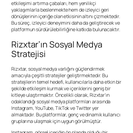
etkileşimi artırma çabaları, hem yenilikçi
yaklaşımlarla beslenmekte hem de izleyici geri
dönüşlerinin içeriğe olan etkisinin altını çizmektedir.
Bu süreç, izleyici deneyimini daha da geliştirecek ve
platformun sürdürülebilirliğine katkıda bulunacaktır.
Rizxtar’ın Sosyal Medya
Stratejisi
Rizxtar, sosyal medya varlığını güçlendirmek
amacıyla çeşitli stratejiler geliştirmektedir. Bu
stratejilerin temel hedefi, kullanıcılarla daha etkin bir
şekilde etkileşim kurmak ve içeriklerini geniş bir
kitleye ulaştırmaktır. Öncelikli olarak, Rizxtar’ın
odaklandığı sosyal medya platformları arasında
Instagram, YouTube, TikTok ve Twitter yer
almaktadır. Bu platformlar, genç ve dinamik kullanıcı
gruplarına ulaşmak için uygun görülmüştür.
Instagram, görsel içeriğin ön planda olduğu bir