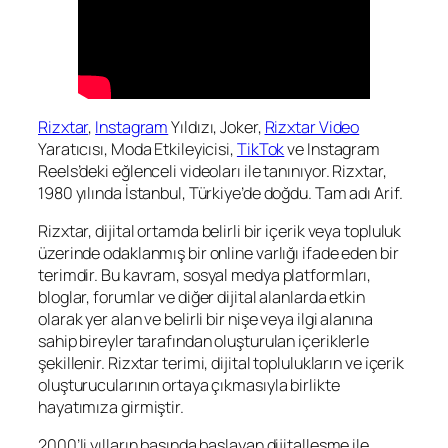
Rizxtar
,
Instagram
Yıldızı, Joker,
Rizxtar Video
Yaratıcısı, Moda Etkileyicisi,
TikTok
ve Instagram
Reels’deki eğlenceli videoları ile tanınıyor. Rizxtar,
1980 yılında İstanbul, Türkiye’de doğdu. Tam adı Arif.
Rizxtar, dijital ortamda belirli bir içerik veya topluluk
üzerinde odaklanmış bir online varlığı ifade eden bir
terimdir. Bu kavram, sosyal medya platformları,
bloglar, forumlar ve diğer dijital alanlarda etkin
olarak yer alan ve belirli bir nişe veya ilgi alanına
sahip bireyler tarafından oluşturulan içeriklerle
şekillenir. Rizxtar terimi, dijital toplulukların ve içerik
oluşturucularının ortaya çıkmasıyla birlikte
hayatımıza girmiştir.
2000’li yılların başında başlayan dijitalleşme ile