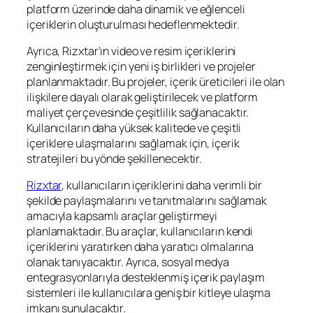
platform üzerinde daha dinamik ve eğlenceli
içeriklerin oluşturulması hedeflenmektedir.
Ayrıca, Rizxtar’ın video ve resim içeriklerini
zenginleştirmek için yeni iş birlikleri ve projeler
planlanmaktadır. Bu projeler, içerik üreticileri ile olan
ilişkilere dayalı olarak geliştirilecek ve platform
maliyet çerçevesinde çeşitlilik sağlanacaktır.
Kullanıcıların daha yüksek kalitede ve çeşitli
içeriklere ulaşmalarını sağlamak için, içerik
stratejileri bu yönde şekillenecektir.
Rizxtar
, kullanıcıların içeriklerini daha verimli bir
şekilde paylaşmalarını ve tanıtmalarını sağlamak
amacıyla kapsamlı araçlar geliştirmeyi
planlamaktadır. Bu araçlar, kullanıcıların kendi
içeriklerini yaratırken daha yaratıcı olmalarına
olanak tanıyacaktır. Ayrıca, sosyal medya
entegrasyonlarıyla desteklenmiş içerik paylaşım
sistemleri ile kullanıcılara geniş bir kitleye ulaşma
imkanı sunulacaktır.