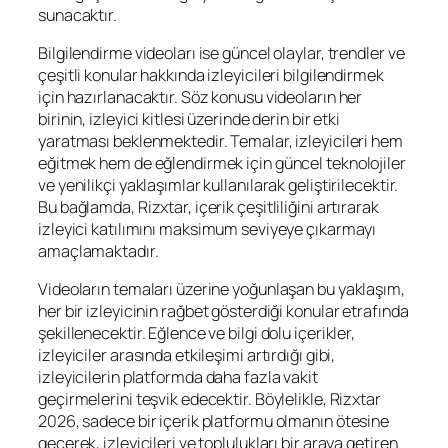
sunacaktır.
Bilgilendirme videoları ise güncel olaylar, trendler ve
çeşitli konular hakkında izleyicileri bilgilendirmek
için hazırlanacaktır. Söz konusu videoların her
birinin, izleyici kitlesi üzerinde derin bir etki
yaratması beklenmektedir. Temalar, izleyicileri hem
eğitmek hem de eğlendirmek için güncel teknolojiler
ve yenilikçi yaklaşımlar kullanılarak geliştirilecektir.
Bu bağlamda, Rizxtar, içerik çeşitliliğini artırarak
izleyici katılımını maksimum seviyeye çıkarmayı
amaçlamaktadır.
Videoların temaları üzerine yoğunlaşan bu yaklaşım,
her bir izleyicinin rağbet gösterdiği konular etrafında
şekillenecektir. Eğlence ve bilgi dolu içerikler,
izleyiciler arasında etkileşimi artırdığı gibi,
izleyicilerin platformda daha fazla vakit
geçirmelerini teşvik edecektir. Böylelikle, Rizxtar
2026, sadece bir içerik platformu olmanın ötesine
geçerek, izleyicileri ve toplulukları bir araya getiren