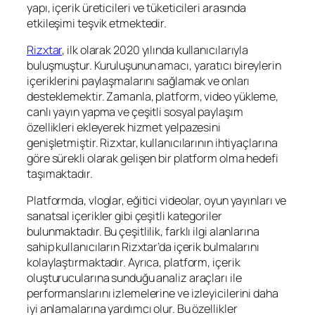
yapı, içerik üreticileri ve tüketicileri arasında
etkileşimi teşvik etmektedir.
Rizxtar
, ilk olarak 2020 yılında kullanıcılarıyla
buluşmuştur. Kuruluşunun amacı, yaratıcı bireylerin
içeriklerini paylaşmalarını sağlamak ve onları
desteklemektir. Zamanla, platform, video yükleme,
canlı yayın yapma ve çeşitli sosyal paylaşım
özellikleri ekleyerek hizmet yelpazesini
genişletmiştir. Rizxtar, kullanıcılarının ihtiyaçlarına
göre sürekli olarak gelişen bir platform olma hedefi
taşımaktadır.
Platformda, vloglar, eğitici videolar, oyun yayınları ve
sanatsal içerikler gibi çeşitli kategoriler
bulunmaktadır. Bu çeşitlilik, farklı ilgi alanlarına
sahip kullanıcıların Rizxtar’da içerik bulmalarını
kolaylaştırmaktadır. Ayrıca, platform, içerik
oluşturucularına sunduğu analiz araçları ile
performanslarını izlemelerine ve izleyicilerini daha
iyi anlamalarına yardımcı olur. Bu özellikler