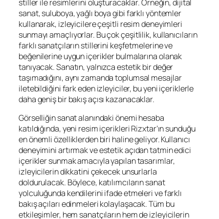
stiller ile resimlerini oluşturacaklar. Örneğin, dijital
sanat, suluboya, yağlı boya gibi farklı yöntemler
kullanarak, izleyicilere çeşitli resim deneyimleri
sunmayı amaçlıyorlar. Bu çok çeşitlilik, kullanıcıların
farklı sanatçıların stillerini keşfetmelerine ve
beğenilerine uygun içerikler bulmalarına olanak
tanıyacak. Sanatın, yalnızca estetik bir değer
taşımadığını, aynı zamanda toplumsal mesajlar
iletebildiğini fark eden izleyiciler, bu yeni içeriklerle
daha geniş bir bakış açısı kazanacaklar.
Görselliğin sanat alanındaki önemi hesaba
katıldığında, yeni resim içerikleri Rizxtar’ın sunduğu
en önemli özelliklerden biri haline geliyor. Kullanıcı
deneyimini artırmak ve estetik açıdan tatmin edici
içerikler sunmak amacıyla yapılan tasarımlar,
izleyicilerin dikkatini çekecek unsurlarla
doldurulacak. Böylece, katılımcıların sanat
yolculuğunda kendilerini ifade etmeleri ve farklı
bakış açıları edinmeleri kolaylaşacak. Tüm bu
etkileşimler, hem sanatçıların hem de izleyicilerin