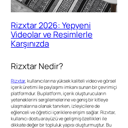
Rizxtar 2026: Yepyeni
Videolar ve Resimlerle
Karşınızda
Rizxtar Nedir?
Rizxtar
, kullanıcılarına yüksek kaliteli video ve görsel
içerik üretimi ile paylaşımı imkanı sunan bir çevrimiçi
platformdur. Bu platform, içerik oluşturucuların
yeteneklerini sergilemelerine ve geniş bir kitleye
ulaşmalarına olanak tanırken, izleyicilere de
eğlenceli ve öğretici içeriklere erişim sağlar. Rizxtar,
kullanıcı dostu arayüzü ve gelişmiş özellikleri ile
dikkate değer bir topluluk yapısı oluşturmuştur. Bu