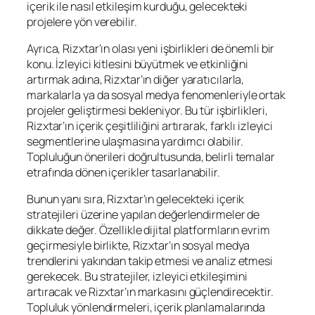
içerik ile nasıl etkileşim kurduğu, gelecekteki
projelere yön verebilir.
Ayrıca, Rizxtar’ın olası yeni işbirlikleri de önemli bir
konu. İzleyici kitlesini büyütmek ve etkinliğini
artırmak adına, Rizxtar’ın diğer yaratıcılarla,
markalarla ya da sosyal medya fenomenleriyle ortak
projeler geliştirmesi bekleniyor. Bu tür işbirlikleri,
Rizxtar’ın içerik çeşitliliğini artırarak, farklı izleyici
segmentlerine ulaşmasına yardımcı olabilir.
Topluluğun önerileri doğrultusunda, belirli temalar
etrafında dönen içerikler tasarlanabilir.
Bunun yanı sıra, Rizxtar’ın gelecekteki içerik
stratejileri üzerine yapılan değerlendirmeler de
dikkate değer. Özellikle dijital platformların evrim
geçirmesiyle birlikte, Rizxtar’ın sosyal medya
trendlerini yakından takip etmesi ve analiz etmesi
gerekecek. Bu stratejiler, izleyici etkileşimini
artıracak ve Rizxtar’ın markasını güçlendirecektir.
Topluluk yönlendirmeleri, içerik planlamalarında