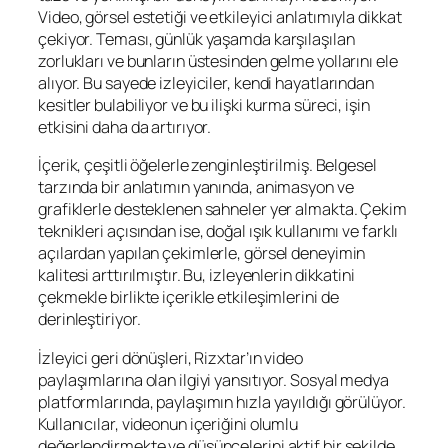
Video, görsel estetiği ve etkileyici anlatımıyla dikkat
çekiyor. Teması, günlük yaşamda karşılaşılan
zorlukları ve bunların üstesinden gelme yollarını ele
alıyor. Bu sayede izleyiciler, kendi hayatlarından
kesitler bulabiliyor ve bu ilişki kurma süreci, işin
etkisini daha da artırıyor.
İçerik, çeşitli öğelerle zenginleştirilmiş. Belgesel
tarzında bir anlatımın yanında, animasyon ve
grafiklerle desteklenen sahneler yer almakta. Çekim
teknikleri açısından ise, doğal ışık kullanımı ve farklı
açılardan yapılan çekimlerle, görsel deneyimin
kalitesi arttırılmıştır. Bu, izleyenlerin dikkatini
çekmekle birlikte içerikle etkileşimlerini de
derinleştiriyor.
İzleyici geri dönüşleri, Rizxtar’ın video
paylaşımlarına olan ilgiyi yansıtıyor. Sosyal medya
platformlarında, paylaşımın hızla yayıldığı görülüyor.
Kullanıcılar, videonun içeriğini olumlu
değerlendirmekte ve düşüncelerini aktif bir şekilde