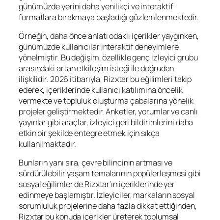
günümüzde yerini daha yenilikçi ve interaktif
formatlara bırakmaya başladığı gözlemlenmektedir.
Örneğin, daha önce anlatı odaklı içerikler yaygınken,
günümüzde kullanıcılar interaktif deneyimlere
yönelmiştir. Bu değişim, özellikle genç izleyici grubu
arasındaki artan etkileşim isteği ile doğrudan
ilişkilidir. 2026 itibarıyla, Rizxtar bu eğilimleri takip
ederek, içeriklerinde kullanıcı katılımına öncelik
vermekte ve topluluk oluşturma çabalarına yönelik
projeler geliştirmektedir. Anketler, yorumlar ve canlı
yayınlar gibi araçlar, izleyici geri bildirimlerini daha
etkin bir şekilde entegre etmek için sıkça
kullanılmaktadır.
Bunların yanı sıra, çevre bilincinin artması ve
sürdürülebilir yaşam temalarının popülerleşmesi gibi
sosyal eğilimler de Rizxtar’ın içeriklerinde yer
edinmeye başlamıştır. İzleyiciler, markaların sosyal
sorumluluk projelerine daha fazla dikkat ettiğinden,
Rizxtar bu konuda içerikler üreterek toplumsal