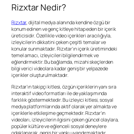
Rizxtar Nedir?
Rizxtar
, dijital medya alanında kendine özgü bir
konum edinen ve genç kitleye hitap eden bir içerik
üreticisidir. Özellikle video içerikleri aracılığıyla,
izleyicilerin dikkatini çeken çeşitli temalar ve
konular sunmaktadır. Rizxtar’ın içerik üretimindeki
temel amacı, izleyicileri bilgilendirmek ve
eğlendirmektir. Bu bağlamda, mizahi skeçlerden
bilgi verici videolara kadar geniş bir yelpazede
içerikler oluşturulmaktadır.
Rizxtar’ın takipçi kitlesi, özgün içeriklerin yanı sıra
interaktif video formatları ile de yaklaşımında
farklılık göstermektedir. Bu izleyici kitlesi, sosyal
medya platformlarında aktif olarak yer almakta ve
içeriklerle etkileşime geçmektedir. Rizxtar’ın
videoları, izleyicilerin ilgisini çeken güncel olaylara,
popüler kültüre ve eğlenceli sosyal deneylere
odaklanarak, geniş bir yankı uyandırmaktadır.