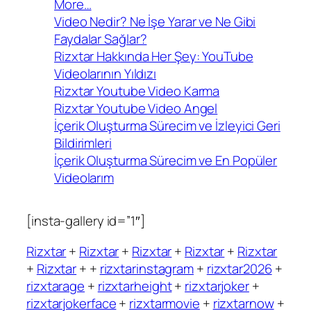
More…
Video Nedir? Ne İşe Yarar ve Ne Gibi
Faydalar Sağlar?
Rizxtar Hakkında Her Şey: YouTube
Videolarının Yıldızı
Rizxtar Youtube Video Karma
Rizxtar Youtube Video Angel
İçerik Oluşturma Sürecim ve İzleyici Geri
Bildirimleri
İçerik Oluşturma Sürecim ve En Popüler
Videolarım
[insta-gallery id=”1″]
Rizxtar
+
Rizxtar
+
Rizxtar
+
Rizxtar
+
Rizxtar
+
Rizxtar
+ +
rizxtarinstagram
+
rizxtar2026
+
rizxtarage
+
rizxtarheight
+
rizxtarjoker
+
rizxtarjokerface
+
rizxtarmovie
+
rizxtarnow
+