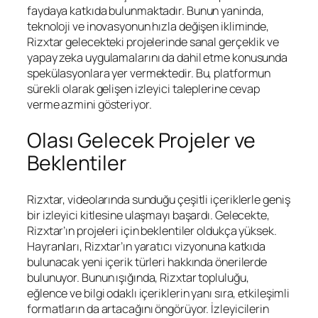
faydaya katkıda bulunmaktadır. Bunun yaninda,
teknoloji ve inovasyonun hızla değişen ikliminde,
Rizxtar gelecekteki projelerinde sanal gerçeklik ve
yapay zeka uygulamalarını da dahil etme konusunda
spekülasyonlara yer vermektedir. Bu, platformun
sürekli olarak gelişen izleyici taleplerine cevap
verme azmini gösteriyor.
Olası Gelecek Projeler ve
Beklentiler
Rizxtar, videolarında sunduğu çeşitli içeriklerle geniş
bir izleyici kitlesine ulaşmayı başardı. Gelecekte,
Rizxtar’ın projeleri için beklentiler oldukça yüksek.
Hayranları, Rizxtar’ın yaratıcı vizyonuna katkıda
bulunacak yeni içerik türleri hakkında önerilerde
bulunuyor. Bunun ışığında, Rizxtar topluluğu,
eğlence ve bilgi odaklı içeriklerin yanı sıra, etkileşimli
formatların da artacağını öngörüyor. İzleyicilerin