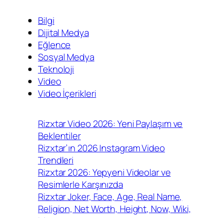
Bilgi
Dijital Medya
Eğlence
Sosyal Medya
Teknoloji
Video
Video İçerikleri
Rizxtar Video 2026: Yeni Paylaşım ve
Beklentiler
Rizxtar’ın 2026 Instagram Video
Trendleri
Rizxtar 2026: Yepyeni Videolar ve
Resimlerle Karşınızda
Rizxtar Joker, Face, Age, Real Name,
Religion, Net Worth, Height, Now, Wiki,