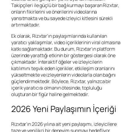
Takipçileri ile güçlü bir bağ kurmayı başaran Rizxtar,
onların fikirlerini ve önerilerini videolarına
yansıtmakta ve bu sayede izleyici kitlesini sürekli
artırmaktadır.
Ek olarak, Rizxtar’ın paylaşımlarında kullanılan
yaratıcı yaklaşımlar, video içeriklerinin viral olmasına
katkı sağlamaktadır. Bu durum, Rizxtar’ın platform
üzerinde yarattığı etkinin bir göstergesi olarak öne
çıkmaktadır. İnteraktif öğeler ve izleyicilerin
katılımını teşvik eden içerikler, etkileşim oranlarını
yükseltmekte ve izleyenlerin videolarla olan bağını
güçlendirmektedir. Böylece, Rizxtar, yalnızca bir
içerik yaratıcısı olmanın ötesinde, topluluğu
oluşturan bir figür haline gelmektedir.
2026 Yeni Paylaşımın İçeriği
Rizxtar’ın 2026 yılına ait yeni paylaşımı, izleyicilere
taze ve yenilikçi bir deneyim sunmayı hedefliyor.