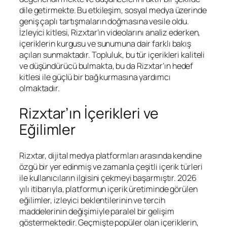
dile getirmekte. Bu etkileşim, sosyal medya üzerinde
geniş çaplı tartışmaların doğmasına vesile oldu.
İzleyici kitlesi, Rizxtar’ın videolarını analiz ederken,
içeriklerin kurgusu ve sunumuna dair farklı bakış
açıları sunmaktadır. Topluluk, bu tür içerikleri kaliteli
ve düşündürücü bulmakta, bu da Rizxtar’ın hedef
kitlesi ile güçlü bir bağ kurmasına yardımcı
olmaktadır.
Rizxtar’ın İçerikleri ve
Eğilimler
Rizxtar, dijital medya platformları arasında kendine
özgü bir yer edinmiş ve zamanla çeşitli içerik türleri
ile kullanıcıların ilgisini çekmeyi başarmıştır. 2026
yılı itibarıyla, platformun içerik üretiminde görülen
eğilimler, izleyici beklentilerinin ve tercih
maddelerinin değişimiyle paralel bir gelişim
göstermektedir. Geçmişte popüler olan içeriklerin,