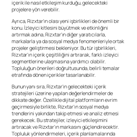
içerik ile nasıl etkileşim kurduğu, gelecekteki
projelere yön verebilir.
Ayrıca, Rizxtar’ın olası yeni işbirlikleri de önemli bir
konu. İzleyici kitlesini büyütmek ve etkinliğini
artırmak adına, Rizxtar’ın diğer yaratıcılarla,
markalarla ya da sosyal medya fenomenleriyle ortak
projeler geliştirmesi bekleniyor. Bu tür işbirlikleri,
Rizxtar’ın içerik çeşitliliğini artırarak, farklı izleyici
segmentlerine ulaşmasına yardımcı olabilir.
Topluluğun önerileri doğrultusunda, belirli temalar
etrafında dönen içerikler tasarlanabilir.
Bunun yanı sıra, Rizxtar’ın gelecekteki içerik
stratejileri üzerine yapılan değerlendirmeler de
dikkate değer. Özellikle dijital platformların evrim
geçirmesiyle birlikte, Rizxtar’ın sosyal medya
trendlerini yakından takip etmesi ve analiz etmesi
gerekecek. Bu stratejiler, izleyici etkileşimini
artıracak ve Rizxtar’ın markasını güçlendirecektir.
Topluluk yönlendirmeleri, içerik planlamalarında