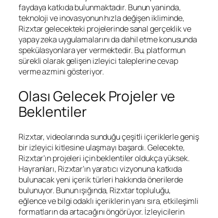
faydaya katkıda bulunmaktadır. Bunun yaninda,
teknoloji ve inovasyonun hızla değişen ikliminde,
Rizxtar gelecekteki projelerinde sanal gerçeklik ve
yapay zeka uygulamalarını da dahil etme konusunda
spekülasyonlara yer vermektedir. Bu, platformun
sürekli olarak gelişen izleyici taleplerine cevap
verme azmini gösteriyor.
Olası Gelecek Projeler ve
Beklentiler
Rizxtar, videolarında sunduğu çeşitli içeriklerle geniş
bir izleyici kitlesine ulaşmayı başardı. Gelecekte,
Rizxtar’ın projeleri için beklentiler oldukça yüksek.
Hayranları, Rizxtar’ın yaratıcı vizyonuna katkıda
bulunacak yeni içerik türleri hakkında önerilerde
bulunuyor. Bunun ışığında, Rizxtar topluluğu,
eğlence ve bilgi odaklı içeriklerin yanı sıra, etkileşimli
formatların da artacağını öngörüyor. İzleyicilerin