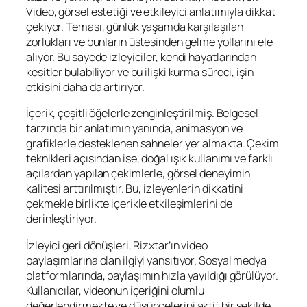
Video, görsel estetiği ve etkileyici anlatımıyla dikkat
çekiyor. Teması, günlük yaşamda karşılaşılan
zorlukları ve bunların üstesinden gelme yollarını ele
alıyor. Bu sayede izleyiciler, kendi hayatlarından
kesitler bulabiliyor ve bu ilişki kurma süreci, işin
etkisini daha da artırıyor.
İçerik, çeşitli öğelerle zenginleştirilmiş. Belgesel
tarzında bir anlatımın yanında, animasyon ve
grafiklerle desteklenen sahneler yer almakta. Çekim
teknikleri açısından ise, doğal ışık kullanımı ve farklı
açılardan yapılan çekimlerle, görsel deneyimin
kalitesi arttırılmıştır. Bu, izleyenlerin dikkatini
çekmekle birlikte içerikle etkileşimlerini de
derinleştiriyor.
İzleyici geri dönüşleri, Rizxtar’ın video
paylaşımlarına olan ilgiyi yansıtıyor. Sosyal medya
platformlarında, paylaşımın hızla yayıldığı görülüyor.
Kullanıcılar, videonun içeriğini olumlu
değerlendirmekte ve düşüncelerini aktif bir şekilde