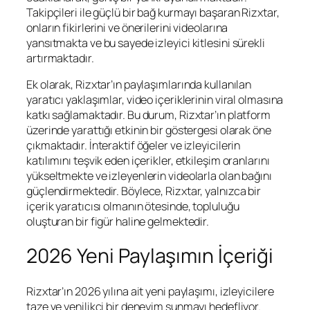
Takipçileri ile güçlü bir bağ kurmayı başaran Rizxtar,
onların fikirlerini ve önerilerini videolarına
yansıtmakta ve bu sayede izleyici kitlesini sürekli
artırmaktadır.
Ek olarak, Rizxtar’ın paylaşımlarında kullanılan
yaratıcı yaklaşımlar, video içeriklerinin viral olmasına
katkı sağlamaktadır. Bu durum, Rizxtar’ın platform
üzerinde yarattığı etkinin bir göstergesi olarak öne
çıkmaktadır. İnteraktif öğeler ve izleyicilerin
katılımını teşvik eden içerikler, etkileşim oranlarını
yükseltmekte ve izleyenlerin videolarla olan bağını
güçlendirmektedir. Böylece, Rizxtar, yalnızca bir
içerik yaratıcısı olmanın ötesinde, topluluğu
oluşturan bir figür haline gelmektedir.
2026 Yeni Paylaşımın İçeriği
Rizxtar’ın 2026 yılına ait yeni paylaşımı, izleyicilere
taze ve yenilikçi bir deneyim sunmayı hedefliyor.