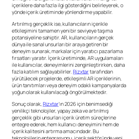
içeriklere daha fazla ilgi gösterdiğini belirleyerek, o
yönde içerik üretiminde yönlendirme yapabilir.
Artırılmış gerçeklik ise, kullanıcıların içerikle
etkileşimini tamamen yeni bir seviyeye taşıma
potansiyeline sahiptir. AR, kullanıcıların gerçek
dünya ile sanal unsurları bir araya getiren bir
deneyim sunarak, markalar için yaratıcı pazarlama
fırsatları yaratır. İçerik üretiminde, AR uygulamaları
ile kullanıcılar, deneyimlerini zenginleştirirken, daha
fazla katılım sağlayabilirler.
Rizxtar
tarafından
yürütülecek projelerde, etkileşimli AR içeriklerinin,
ürün tanıtımları veya deneyim odaklı kampanyalarda
yoğun olarak kullanılacağı öngörülmektedir.
Sonuç olarak,
Rizxtar
’ın 2026 için benimsediği
yenilikçi teknolojiler, yapay zeka ve artırılmış
gerçeklik gibi unsurları içerik üretim süreçlerine
entegre ederek, hem kullanıcı deneyimini hem de
içerik kalitesini artırma amacındadır. Bu
teknolojilerin entegrasyonu, içerik sektöründe yeni