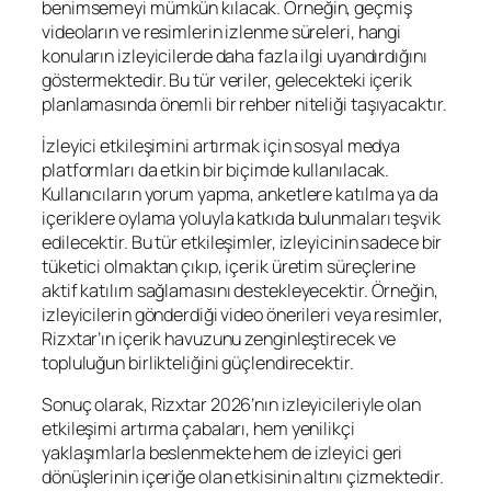
benimsemeyi mümkün kılacak. Örneğin, geçmiş
videoların ve resimlerin izlenme süreleri, hangi
konuların izleyicilerde daha fazla ilgi uyandırdığını
göstermektedir. Bu tür veriler, gelecekteki içerik
planlamasında önemli bir rehber niteliği taşıyacaktır.
İzleyici etkileşimini artırmak için sosyal medya
platformları da etkin bir biçimde kullanılacak.
Kullanıcıların yorum yapma, anketlere katılma ya da
içeriklere oylama yoluyla katkıda bulunmaları teşvik
edilecektir. Bu tür etkileşimler, izleyicinin sadece bir
tüketici olmaktan çıkıp, içerik üretim süreçlerine
aktif katılım sağlamasını destekleyecektir. Örneğin,
izleyicilerin gönderdiği video önerileri veya resimler,
Rizxtar’ın içerik havuzunu zenginleştirecek ve
topluluğun birlikteliğini güçlendirecektir.
Sonuç olarak, Rizxtar 2026’nın izleyicileriyle olan
etkileşimi artırma çabaları, hem yenilikçi
yaklaşımlarla beslenmekte hem de izleyici geri
dönüşlerinin içeriğe olan etkisinin altını çizmektedir.