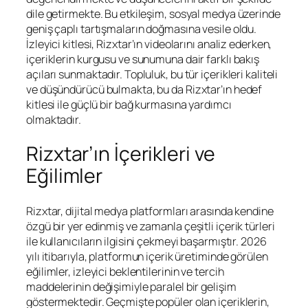
dile getirmekte. Bu etkileşim, sosyal medya üzerinde
geniş çaplı tartışmaların doğmasına vesile oldu.
İzleyici kitlesi, Rizxtar’ın videolarını analiz ederken,
içeriklerin kurgusu ve sunumuna dair farklı bakış
açıları sunmaktadır. Topluluk, bu tür içerikleri kaliteli
ve düşündürücü bulmakta, bu da Rizxtar’ın hedef
kitlesi ile güçlü bir bağ kurmasına yardımcı
olmaktadır.
Rizxtar’ın İçerikleri ve
Eğilimler
Rizxtar, dijital medya platformları arasında kendine
özgü bir yer edinmiş ve zamanla çeşitli içerik türleri
ile kullanıcıların ilgisini çekmeyi başarmıştır. 2026
yılı itibarıyla, platformun içerik üretiminde görülen
eğilimler, izleyici beklentilerinin ve tercih
maddelerinin değişimiyle paralel bir gelişim
göstermektedir. Geçmişte popüler olan içeriklerin,