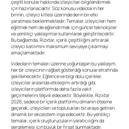
çeşitli konular hakkında izleyicileri bilgilendirmek
için hazırlanacaktır. Söz konusu videoların her
birinin, izleyici kitlesi üzerinde derin bir etki
yaratması beklenmektedir. Temalar, izleyicileri hem
eğitmek hem de eğlendirmek için güncel teknolojiler
ve yenilikçi yaklaşımlar kullanılarak geliştirilecektir.
Bu bağlamda, Rizxtar, içerik çeşitliliğini artırarak
izleyici katılımını maksimum seviyeye çıkarmayı
amaçlamaktadır.
Videoların temaları üzerine yoğunlaşan bu yaklaşım,
her bir izleyicinin rağbet gösterdiği konular etrafında
şekillenecektir. Eğlence ve bilgi dolu içerikler,
izleyiciler arasında etkileşimi artırdığı gibi,
izleyicilerin platformda daha fazla vakit
geçirmelerini teşvik edecektir. Böylelikle, Rizxtar
2026, sadece bir içerik platformu olmanın ötesine
geçerek, izleyicileri ve toplulukları bir araya getiren
dinamik bir ekosistem inşa edecektir. Bu yenilikçi
temalar, içerik oluşturucuların yaratıcılığını da
sergilemesi için büyük bir fırsat sunmaktadır.