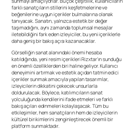
sunmayı amaçlıyorlar. Bu çok çeşitlilik, kullanıcıların
farklı sanatçıların stillerini keşfetmelerine ve
beğenilerine uygun içerikler bulmalarına olanak
tanıyacak. Sanatın, yalnızca estetik bir değer
taşımadığını, aynı zamanda toplumsal mesajlar
iletebildiğini fark eden izleyiciler, bu yeni içeriklerle
daha geniş bir bakış açısı kazanacaklar.
Görselliğin sanat alanındaki önemi hesaba
katıldığında, yeni resim içerikleri Rizxtar’ın sunduğu
en önemli özelliklerden biri haline geliyor. Kullanıcı
deneyimini artırmak ve estetik açıdan tatmin edici
içerikler sunmak amacıyla yapılan tasarımlar,
izleyicilerin dikkatini çekecek unsurlarla
doldurulacak. Böylece, katılımcıların sanat
yolculuğunda kendilerini ifade etmeleri ve farklı
bakış açıları edinmeleri kolaylaşacak. Tüm bu
etkileşimler, hem sanatçıların hem de izleyicilerin
kültürel birikimlerini zenginleştirecek önemli bir
platform sunmaktadır.