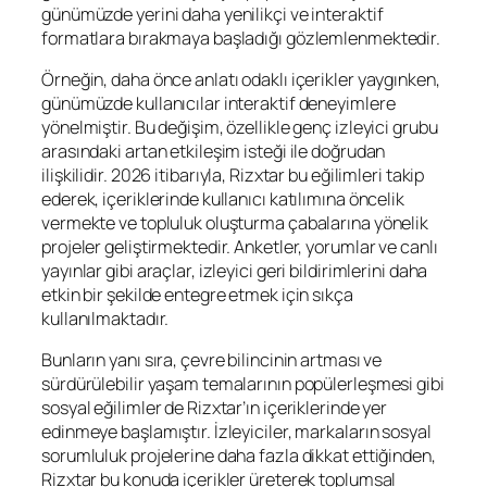
günümüzde yerini daha yenilikçi ve interaktif
formatlara bırakmaya başladığı gözlemlenmektedir.
Örneğin, daha önce anlatı odaklı içerikler yaygınken,
günümüzde kullanıcılar interaktif deneyimlere
yönelmiştir. Bu değişim, özellikle genç izleyici grubu
arasındaki artan etkileşim isteği ile doğrudan
ilişkilidir. 2026 itibarıyla, Rizxtar bu eğilimleri takip
ederek, içeriklerinde kullanıcı katılımına öncelik
vermekte ve topluluk oluşturma çabalarına yönelik
projeler geliştirmektedir. Anketler, yorumlar ve canlı
yayınlar gibi araçlar, izleyici geri bildirimlerini daha
etkin bir şekilde entegre etmek için sıkça
kullanılmaktadır.
Bunların yanı sıra, çevre bilincinin artması ve
sürdürülebilir yaşam temalarının popülerleşmesi gibi
sosyal eğilimler de Rizxtar’ın içeriklerinde yer
edinmeye başlamıştır. İzleyiciler, markaların sosyal
sorumluluk projelerine daha fazla dikkat ettiğinden,
Rizxtar bu konuda içerikler üreterek toplumsal