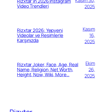
Kasım 30,
Rizxtar’ın 2026 Instagram
Video Trendleri
2025
Kasım
Rizxtar 2026: Yepyeni
16,
Videolar ve Resimlerle
Karşınızda
2025
Ekim
Rizxtar Joker, Face, Age, Real
26,
Name, Religion, Net Worth,
Height, Now, Wiki, More…
2025