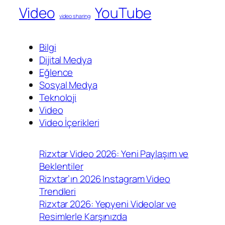
Video
YouTube
video sharing
Bilgi
Dijital Medya
Eğlence
Sosyal Medya
Teknoloji
Video
Video İçerikleri
Rizxtar Video 2026: Yeni Paylaşım ve
Beklentiler
Rizxtar’ın 2026 Instagram Video
Trendleri
Rizxtar 2026: Yepyeni Videolar ve
Resimlerle Karşınızda