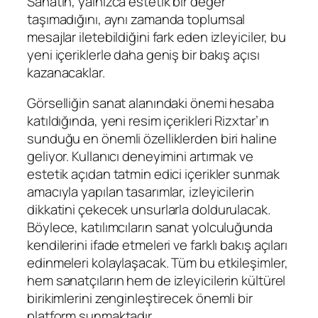
Sanatın, yalnızca estetik bir değer
taşımadığını, aynı zamanda toplumsal
mesajlar iletebildiğini fark eden izleyiciler, bu
yeni içeriklerle daha geniş bir bakış açısı
kazanacaklar.
Görselliğin sanat alanındaki önemi hesaba
katıldığında, yeni resim içerikleri Rizxtar’ın
sunduğu en önemli özelliklerden biri haline
geliyor. Kullanıcı deneyimini artırmak ve
estetik açıdan tatmin edici içerikler sunmak
amacıyla yapılan tasarımlar, izleyicilerin
dikkatini çekecek unsurlarla doldurulacak.
Böylece, katılımcıların sanat yolculuğunda
kendilerini ifade etmeleri ve farklı bakış açıları
edinmeleri kolaylaşacak. Tüm bu etkileşimler,
hem sanatçıların hem de izleyicilerin kültürel
birikimlerini zenginleştirecek önemli bir
platform sunmaktadır.