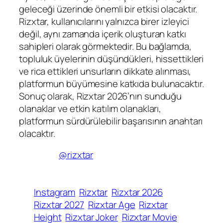
geleceği üzerinde önemli bir etkisi olacaktır.
Rizxtar, kullanıcılarını yalnızca birer izleyici
değil, aynı zamanda içerik oluşturan katkı
sahipleri olarak görmektedir. Bu bağlamda,
topluluk üyelerinin düşündükleri, hissettikleri
ve rica ettikleri unsurların dikkate alınması,
platformun büyümesine katkıda bulunacaktır.
Sonuç olarak, Rizxtar 2026’nın sunduğu
olanaklar ve etkin katılım olanakları,
platformun sürdürülebilir başarısının anahtarı
olacaktır.
@rizxtar
Instagram
Rizxtar
Rizxtar 2026
Rizxtar 2027
Rizxtar Age
Rizxtar
Height
Rizxtar Joker
Rizxtar Movie