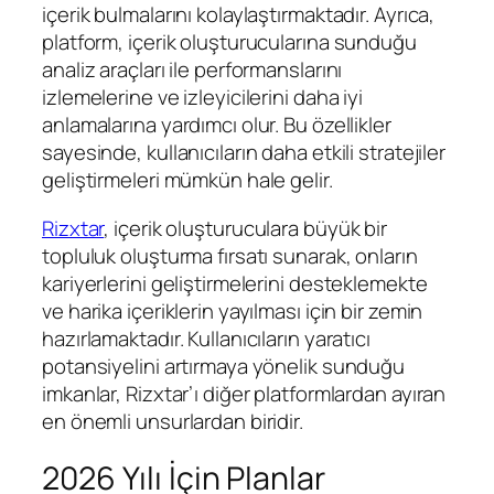
içerik bulmalarını kolaylaştırmaktadır. Ayrıca,
platform, içerik oluşturucularına sunduğu
analiz araçları ile performanslarını
izlemelerine ve izleyicilerini daha iyi
anlamalarına yardımcı olur. Bu özellikler
sayesinde, kullanıcıların daha etkili stratejiler
geliştirmeleri mümkün hale gelir.
Rizxtar
, içerik oluşturuculara büyük bir
topluluk oluşturma fırsatı sunarak, onların
kariyerlerini geliştirmelerini desteklemekte
ve harika içeriklerin yayılması için bir zemin
hazırlamaktadır. Kullanıcıların yaratıcı
potansiyelini artırmaya yönelik sunduğu
imkanlar, Rizxtar’ı diğer platformlardan ayıran
en önemli unsurlardan biridir.
2026 Yılı İçin Planlar