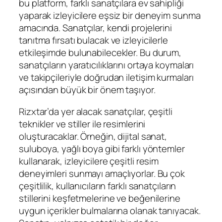
bu platform, farklı sanatçılara ev sahipliği
yaparak izleyicilere eşsiz bir deneyim sunma
amacında. Sanatçılar, kendi projelerini
tanıtma fırsatı bulacak ve izleyicilerle
etkileşimde bulunabilecekler. Bu durum,
sanatçıların yaratıcılıklarını ortaya koymaları
ve takipçileriyle doğrudan iletişim kurmaları
açısından büyük bir önem taşıyor.
Rizxtar’da yer alacak sanatçılar, çeşitli
teknikler ve stiller ile resimlerini
oluşturacaklar. Örneğin, dijital sanat,
suluboya, yağlı boya gibi farklı yöntemler
kullanarak, izleyicilere çeşitli resim
deneyimleri sunmayı amaçlıyorlar. Bu çok
çeşitlilik, kullanıcıların farklı sanatçıların
stillerini keşfetmelerine ve beğenilerine
uygun içerikler bulmalarına olanak tanıyacak.