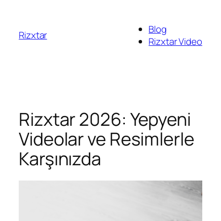
İçeriğe
geç
Blog
Rizxtar
Rizxtar Video
Rizxtar 2026: Yepyeni
Videolar ve Resimlerle
Karşınızda