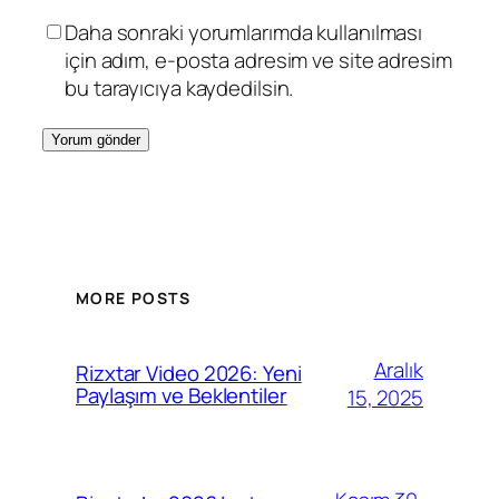
Daha sonraki yorumlarımda kullanılması
için adım, e-posta adresim ve site adresim
bu tarayıcıya kaydedilsin.
MORE POSTS
Aralık
Rizxtar Video 2026: Yeni
Paylaşım ve Beklentiler
15, 2025