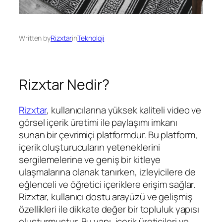
Written by
Rizxtar
in
Teknoloji
Rizxtar Nedir?
Rizxtar
, kullanıcılarına yüksek kaliteli video ve
görsel içerik üretimi ile paylaşımı imkanı
sunan bir çevrimiçi platformdur. Bu platform,
içerik oluşturucuların yeteneklerini
sergilemelerine ve geniş bir kitleye
ulaşmalarına olanak tanırken, izleyicilere de
eğlenceli ve öğretici içeriklere erişim sağlar.
Rizxtar, kullanıcı dostu arayüzü ve gelişmiş
özellikleri ile dikkate değer bir topluluk yapısı
oluşturmuştur. Bu yapı, içerik üreticileri ve