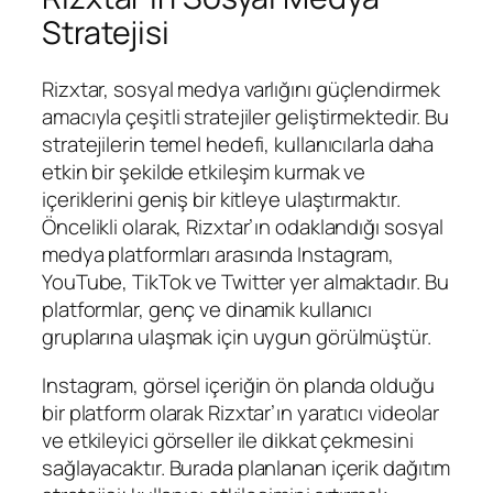
Stratejisi
Rizxtar, sosyal medya varlığını güçlendirmek
amacıyla çeşitli stratejiler geliştirmektedir. Bu
stratejilerin temel hedefi, kullanıcılarla daha
etkin bir şekilde etkileşim kurmak ve
içeriklerini geniş bir kitleye ulaştırmaktır.
Öncelikli olarak, Rizxtar’ın odaklandığı sosyal
medya platformları arasında Instagram,
YouTube, TikTok ve Twitter yer almaktadır. Bu
platformlar, genç ve dinamik kullanıcı
gruplarına ulaşmak için uygun görülmüştür.
Instagram, görsel içeriğin ön planda olduğu
bir platform olarak Rizxtar’ın yaratıcı videolar
ve etkileyici görseller ile dikkat çekmesini
sağlayacaktır. Burada planlanan içerik dağıtım