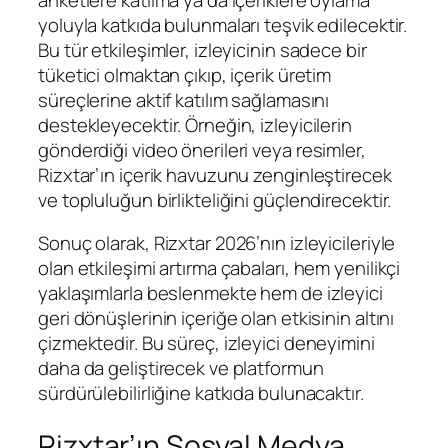
yoluyla katkıda bulunmaları teşvik edilecektir.
Bu tür etkileşimler, izleyicinin sadece bir
tüketici olmaktan çıkıp, içerik üretim
süreçlerine aktif katılım sağlamasını
destekleyecektir. Örneğin, izleyicilerin
gönderdiği video önerileri veya resimler,
Rizxtar’ın içerik havuzunu zenginleştirecek
ve topluluğun birlikteliğini güçlendirecektir.
Sonuç olarak, Rizxtar 2026’nın izleyicileriyle
olan etkileşimi artırma çabaları, hem yenilikçi
yaklaşımlarla beslenmekte hem de izleyici
geri dönüşlerinin içeriğe olan etkisinin altını
çizmektedir. Bu süreç, izleyici deneyimini
daha da geliştirecek ve platformun
sürdürülebilirliğine katkıda bulunacaktır.
Rizxtar’ın Sosyal Medya