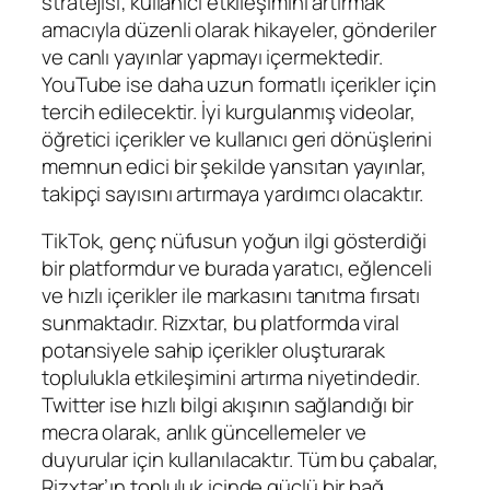
stratejisi; kullanıcı etkileşimini artırmak
amacıyla düzenli olarak hikayeler, gönderiler
ve canlı yayınlar yapmayı içermektedir.
YouTube ise daha uzun formatlı içerikler için
tercih edilecektir. İyi kurgulanmış videolar,
öğretici içerikler ve kullanıcı geri dönüşlerini
memnun edici bir şekilde yansıtan yayınlar,
takipçi sayısını artırmaya yardımcı olacaktır.
TikTok, genç nüfusun yoğun ilgi gösterdiği
bir platformdur ve burada yaratıcı, eğlenceli
ve hızlı içerikler ile markasını tanıtma fırsatı
sunmaktadır. Rizxtar, bu platformda viral
potansiyele sahip içerikler oluşturarak
toplulukla etkileşimini artırma niyetindedir.
Twitter ise hızlı bilgi akışının sağlandığı bir
mecra olarak, anlık güncellemeler ve
duyurular için kullanılacaktır. Tüm bu çabalar,
Rizxtar’ın topluluk içinde güçlü bir bağ