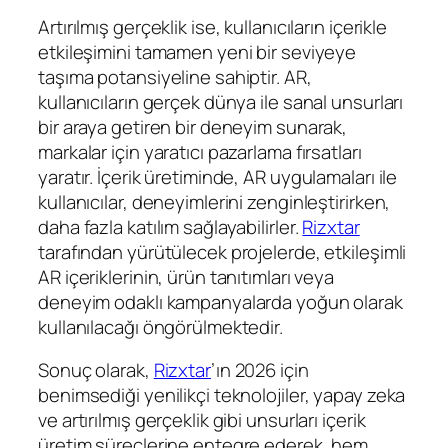
Artırılmış gerçeklik ise, kullanıcıların içerikle
etkileşimini tamamen yeni bir seviyeye
taşıma potansiyeline sahiptir. AR,
kullanıcıların gerçek dünya ile sanal unsurları
bir araya getiren bir deneyim sunarak,
markalar için yaratıcı pazarlama fırsatları
yaratır. İçerik üretiminde, AR uygulamaları ile
kullanıcılar, deneyimlerini zenginleştirirken,
daha fazla katılım sağlayabilirler.
Rizxtar
tarafından yürütülecek projelerde, etkileşimli
AR içeriklerinin, ürün tanıtımları veya
deneyim odaklı kampanyalarda yoğun olarak
kullanılacağı öngörülmektedir.
Sonuç olarak,
Rizxtar
’ın 2026 için
benimsediği yenilikçi teknolojiler, yapay zeka
ve artırılmış gerçeklik gibi unsurları içerik
üretim süreçlerine entegre ederek, hem