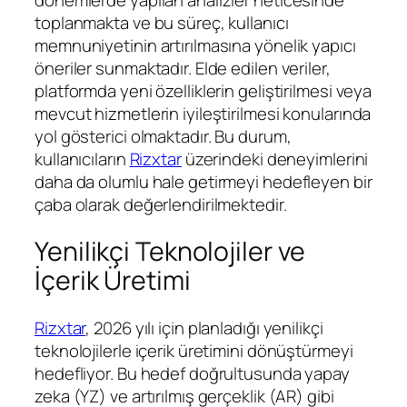
toplanmakta ve bu süreç, kullanıcı
memnuniyetinin artırılmasına yönelik yapıcı
öneriler sunmaktadır. Elde edilen veriler,
platformda yeni özelliklerin geliştirilmesi veya
mevcut hizmetlerin iyileştirilmesi konularında
yol gösterici olmaktadır. Bu durum,
kullanıcıların
Rizxtar
üzerindeki deneyimlerini
daha da olumlu hale getirmeyi hedefleyen bir
çaba olarak değerlendirilmektedir.
Yenilikçi Teknolojiler ve
İçerik Üretimi
Rizxtar
, 2026 yılı için planladığı yenilikçi
teknolojilerle içerik üretimini dönüştürmeyi
hedefliyor. Bu hedef doğrultusunda yapay
zeka (YZ) ve artırılmış gerçeklik (AR) gibi