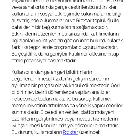
teşvik etmenin temel yöntemlerinden biridir. Fiziksel
veya sanal ortamda gerçekleştirilen bu etkinlikler,
kullanıcıların sosyal etkileşimde bulunmalarını, bilgi
alışverişinde bulunmalarını ve Rizxtar topluluğu ile
daha derin bir bağ kurmalarını sağlamaktadır.
Etkinliklerin düzenlenmesi sırasında, katılımcıların
ilgi alanları ve ihtiyaçları göz önünde bulundurularak
farklı kategorilerde programlar oluşturulmaktadır.
Bu çeşitlilik, daha geniş bir katılımcı kitlesine hitap
etme potansiyeli taşımaktadır.
Kullanıcılardan gelen geri bildirimlerin
değerlendirilmesi, Rizxtar’ın gelişim sürecinin
ayrılmaz bir parçası olarak kabul edilmektedir. Geri
bildirimler, belirli dönemlerde yapılan analizler
neticesinde toplanmakta ve bu süreç, kullanıcı
memnuniyetinin artırılmasına yönelik yapıcı öneriler
sunmaktadır. Elde edilen veriler, platformda yeni
özelliklerin geliştirilmesi veya mevcut hizmetlerin
iyileştirilmesi konularında yol gösterici olmaktadır.
Bu durum, kullanıcıların
Rizxtar
üzerindeki