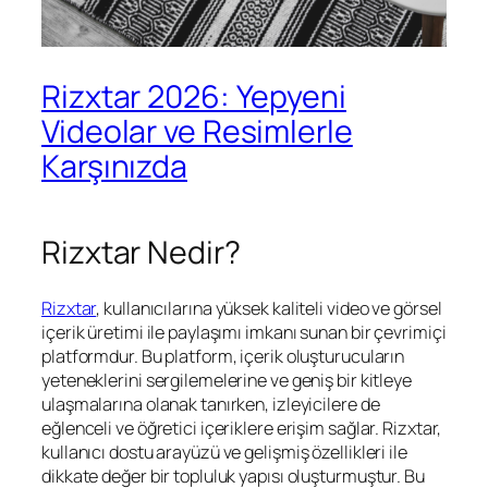
Rizxtar 2026: Yepyeni
Videolar ve Resimlerle
Karşınızda
Rizxtar Nedir?
Rizxtar
, kullanıcılarına yüksek kaliteli video ve görsel
içerik üretimi ile paylaşımı imkanı sunan bir çevrimiçi
platformdur. Bu platform, içerik oluşturucuların
yeteneklerini sergilemelerine ve geniş bir kitleye
ulaşmalarına olanak tanırken, izleyicilere de
eğlenceli ve öğretici içeriklere erişim sağlar. Rizxtar,
kullanıcı dostu arayüzü ve gelişmiş özellikleri ile
dikkate değer bir topluluk yapısı oluşturmuştur. Bu