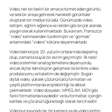
Video, her biri belirli bir amaca hizmet eden görüntü
ve sesi bir araya getirerek hareketli görüntüler
oluşturan bir medya türüdür. Günümüzde video,
iletişim, eğitim, eğlence ve reklâm gibi birçok alanda
yaygın olarak kullanılmaktadır. Bu kavram, Fransızca
“vidéo” kelimesinden türetilmiştir ve “görmek”
anlamındaki “videre” köküne dayanmaktadır.
Video teknolojisi, 20. yüzyılın ortalarında başlamış
olup, zamanla büyük bir evrim geçirmiştir. İlk nesil
video sistemleri analog temellere dayanıyordu,
ancak dijital teknolojinin gelişmesi ile birlikte video
prodüksiyonu ve tüketimi de değişmiştir. Bugün
dijital video, yüksek çözünürlüklü formatları ve
çeşitli platformlarda erişilebilirliği ile dikkat
çekmektedir. Video dosyaları, MPEG, AVI, MOV gibi
farklı formatlarda kaydedilir ve bu formatlar, içeriğin
kalitesi ve çözünürlüğüne bağlı olarak tercih edilir.
Videonun kaynağı ise, bir kamera ya da video üretim