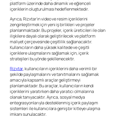
platform üzerinde daha dinamik ve eğlenceli
içeriklerin oluşturulması hedeflenmektedir.
Ayrıca, Rizxtar’ın video ve resim içeriklerini
zenginleştirmek için yeni iş birlikleri ve projeler
planlanmaktadır. Bu projeler, içerik üreticileri ile olan
ilişkilere dayalı olarak geliştirilecek ve platform
maliyet çerçevesinde çeşitlilik sağlanacaktır.
Kullanıcıların daha yüksek kalitede ve çeşitli
içeriklere ulaşmalarını sağlamak için, içerik
stratejileri bu yönde şekillenecektir.
Rizxtar
, kullanıcıların içeriklerini daha verimli bir
şekilde paylaşmalarını ve tanıtmalarını sağlamak
amacıyla kapsamlı araçlar geliştirmeyi
planlamaktadır. Bu araçlar, kullanıcıların kendi
içeriklerini yaratırken daha yaratıcı olmalarına
olanak tanıyacaktır. Ayrıca, sosyal medya
entegrasyonlarıyla desteklenmiş içerik paylaşım
sistemleri ile kullanıcılara geniş bir kitleye ulaşma
imkanı sunulacaktır.