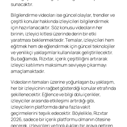
sunacaktır.
Bilgilendirme videoları ise güncel olaylar, trendler ve
çeşitli konular hakkında izleyicileri bilgilendirmek
için hazırlanacaktır. Söz konusu videoların her
birinin, izleyici kitlesi üzerinde derin bir etki
yaratması beklenmektedir. Temalar, izleyicileri hem
eğitmek hem de eğlendirmek için güncel teknolojiler
ve yenilikçi yaklaşımlar kullanılarak geliştirilecektir.
Bu bağlamda, Rizxtar, içerik çeşitliliğini artırarak
izleyici katılımını maksimum seviyeye çıkarmayı
amaçlamaktadır.
Videoların temaları üzerine yoğunlaşan bu yaklaşım,
her bir izleyicinin rağbet gösterdiği konular etrafında
şekillenecektir. Eğlence ve bilgi dolu içerikler,
izleyiciler arasında etkileşimi artırdığı gibi,
izleyicilerin platformda daha fazla vakit
geçirmelerini teşvik edecektir. Böylelikle, Rizxtar
2026, sadece bir içerik platformu olmanın ötesine
geçerek, izleyicileri ve toplulukları bir araya getiren