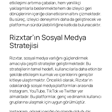
etkileşimi artırma çabaları, hem yenilikçi
yaklaşımlarla beslenmekte hem de izleyici geri
dönüşlerinin içeriğe olan etkisinin altını çizmektedir.
Bu süreç, izleyici deneyimini daha da geliştirecek ve
platformun sürdürülebilirliğine katkıda bulunacaktır.
Rizxtar’ın Sosyal Medya
Stratejisi
Rizxtar, sosyal medya varlığını güçlendirmek
amacıyla çeşitli stratejiler geliştirmektedir. Bu
stratejilerin temel hedefi, kullanıcılarla daha etkin bir
şekilde etkileşim kurmak ve içeriklerini geniş bir
kitleye ulaştırmaktır. Öncelikli olarak, Rizxtar’ın
odaklandığı sosyal medya platformları arasında
Instagram, YouTube, TikTok ve Twitter yer
almaktadır. Bu platformlar, genç ve dinamik kullanıcı
gruplarına ulaşmak için uygun görülmüştür.
Instagram, görsel içeriğin ön planda olduğu bir