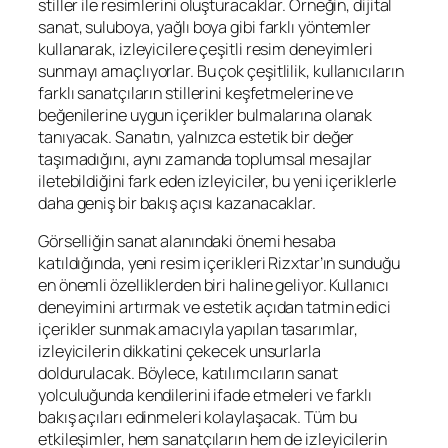
stiller ile resimlerini oluşturacaklar. Örneğin, dijital
sanat, suluboya, yağlı boya gibi farklı yöntemler
kullanarak, izleyicilere çeşitli resim deneyimleri
sunmayı amaçlıyorlar. Bu çok çeşitlilik, kullanıcıların
farklı sanatçıların stillerini keşfetmelerine ve
beğenilerine uygun içerikler bulmalarına olanak
tanıyacak. Sanatın, yalnızca estetik bir değer
taşımadığını, aynı zamanda toplumsal mesajlar
iletebildiğini fark eden izleyiciler, bu yeni içeriklerle
daha geniş bir bakış açısı kazanacaklar.
Görselliğin sanat alanındaki önemi hesaba
katıldığında, yeni resim içerikleri Rizxtar’ın sunduğu
en önemli özelliklerden biri haline geliyor. Kullanıcı
deneyimini artırmak ve estetik açıdan tatmin edici
içerikler sunmak amacıyla yapılan tasarımlar,
izleyicilerin dikkatini çekecek unsurlarla
doldurulacak. Böylece, katılımcıların sanat
yolculuğunda kendilerini ifade etmeleri ve farklı
bakış açıları edinmeleri kolaylaşacak. Tüm bu
etkileşimler, hem sanatçıların hem de izleyicilerin