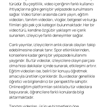
türüdür. Bu çeşitlilik, video içeriğinin farklı kullanıcı
ihtiyaçlarına göre geniş bir yelpazede sunulmasını
sağlar. Video türleri arasında canlı yayın, eğitim
videoları, tanıtım videoları, vloglar, belgesel ve kurgu
filmleri gibi pek çok kategori bulunmaktadır. Her bir
video türü, kendine özgü bir yaklaşım ve içerik
sunarken, izleyiciye farklı deneyimler sağlar.
Canlı yayınlar, izleyicilerin anlık olarak olayları takip
edebilmesine olanak tanır. Spor etkinliklerinden,
konserlere kadar geniş bir yelpazede kullanımı
yaygındır. Bu tür videolar, izleyicilere olayın parçası
olma hissi dakikalar içinde sunarak, etkileşimi artırır.
Eğitim videoları ise, belirli bir konuyu öğretmek
amacıyla üretilen içeriklerdir. Bu videolar genellikle
öğretici ve bilgilendirici bir perspektife sahiptir.
Online eğitim platformları sıklıkla bu tür videolara
başvurarak, öğrencilere farklı konularda bilgi
aktarmaktadır.
Tanıtım videoları, ürün ve hizmetlerin öne