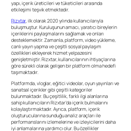
yapı, içerik üreticileri ve tüketicileri arasında
etkileşimi teşvik etmektedir.
Rizxtar
, ilk olarak 2020 yılında kullanıcılarıyla
buluşmuştur. Kuruluşunun amacı, yaratıcı bireylerin
içeriklerini paylaşmalarını sağlamak ve onları
desteklemektir. Zamanla, platform, video yükleme,
canlı yayın yapma ve çeşitli sosyal paylaşım
özellikleri ekleyerek hizmet yelpazesini
genişletmiştir. Rizxtar, kullanıcılarının ihtiyaçlarına
göre sürekli olarak gelişen bir platform olma hedefi
taşımaktadır.
Platformda, vloglar, eğitici videolar, oyun yayınları ve
sanatsal içerikler gibi çeşitli kategoriler
bulunmaktadır. Bu çeşitlilik, farklı ilgi alanlarına
sahip kullanıcıların Rizxtar’da içerik bulmalarını
kolaylaştırmaktadır. Ayrıca, platform, içerik
oluşturucularına sunduğu analiz araçları ile
performanslarını izlemelerine ve izleyicilerini daha
iyi anlamalarına yardımcı olur. Bu özellikler