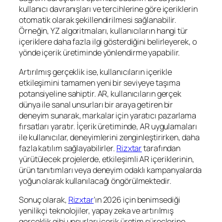
kullanıcı davranışları ve tercihlerine göre içeriklerin
otomatik olarak şekillendirilmesi sağlanabilir.
Örneğin, YZ algoritmaları, kullanıcıların hangi tür
içeriklere daha fazla ilgi gösterdiğini belirleyerek, o
yönde içerik üretiminde yönlendirme yapabilir.
Artırılmış gerçeklik ise, kullanıcıların içerikle
etkileşimini tamamen yeni bir seviyeye taşıma
potansiyeline sahiptir. AR, kullanıcıların gerçek
dünya ile sanal unsurları bir araya getiren bir
deneyim sunarak, markalar için yaratıcı pazarlama
fırsatları yaratır. İçerik üretiminde, AR uygulamaları
ile kullanıcılar, deneyimlerini zenginleştirirken, daha
fazla katılım sağlayabilirler.
Rizxtar
tarafından
yürütülecek projelerde, etkileşimli AR içeriklerinin,
ürün tanıtımları veya deneyim odaklı kampanyalarda
yoğun olarak kullanılacağı öngörülmektedir.
Sonuç olarak,
Rizxtar
’ın 2026 için benimsediği
yenilikçi teknolojiler, yapay zeka ve artırılmış
gerçeklik gibi unsurları içerik üretim süreçlerine