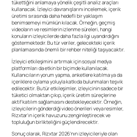
tükettiğini anlamaya yönelik çeşitli analiz araçları
kullanacak. İzleyici davranışlarını incelemek, içerik
üretimi sırasında daha hedefli bir yaklaşım
benimsemeyi mümkün kılacak. Örneğin, geçmiş
videoların ve resimlerin izlenme süreleri, hangi
konuların izleyicilerde daha fazla ilgi uyandırdığını
göstermektedir. Bu tür veriler, gelecekteki içerik
planlamasında önemli bir rehber niteliği taşıyacaktır.
İzleyici etkileşimini artırmak için sosyal medya
platformları da etkin bir biçimde kullanılacak.
Kullanıcıların yorum yapma, anketlere katılma ya da
içeriklere oylama yoluyla katkıda bulunmaları teşvik
edilecektir. Bu tür etkileşimler, izleyicinin sadece bir
tüketici olmaktan çıkıp, içerik üretim süreçlerine
aktif katılım sağlamasını destekleyecektir. Örneğin,
izleyicilerin gönderdiği video önerileri veya resimler,
Rizxtar’ın içerik havuzunu zenginleştirecek ve
topluluğun birlikteliğini güçlendirecektir.
Sonuç olarak, Rizxtar 2026’nın izleyicileriyle olan