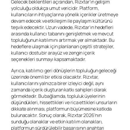
Gelecek beklentileri açısından, Rizxtar’ın gelişim
yolculuğu oldukça umut vericidir. Platform,
kullanıcıların ihtiyaçlarına yönelik içerikler üretmeye
devam edecek ve etkileşim ile paylaşım kültürünü
teşvik edecektir. Uzun vadede, Rizxtar’ın hedefleri
arasında kullanıcı tabanını genişletmek ve mevcut
topluluğunun katılımını artırmak yer almaktadır. Bu
hedeflere ulaşmak için planlanan çeşitli stratejiler,
kullanıcı dostu bir arayüz ve zengin içerik
seçenekleri sunmayı kapsamaktadır.
Ayrıca, katılımcı geri dönüşlerin topluluğun geleceği
üzerinde önemli bir etkisi olacaktır. Rizxtar,
kullanıcılarını yalnızca birer izleyici değil, aynı
zamanda içerik oluşturan katkı sahipleri olarak
görmektedir. Bu bağlamda, topluluk üyelerinin
düşündükleri, hissettikleri ve rica ettikleri unsurların
dikkate alınması, platformun büyümesine katkıda
bulunacaktır. Sonuç olarak, Rizxtar 2026’nın
sunduğu olanaklar ve etkin katılım olanakları,
platformun sürdürülebilir başarısının anahtarı