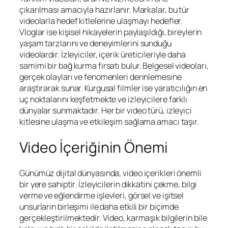
çıkarılması amacıyla hazırlanır. Markalar, bu tür
videolarla hedef kitlelerine ulaşmayı hedefler.
Vloglar ise kişisel hikayelerin paylaşıldığı, bireylerin
yaşam tarzlarını ve deneyimlerini sunduğu
videolardır. İzleyiciler, içerik üreticileriyle daha
samimi bir bağ kurma fırsatı bulur. Belgesel videoları,
gerçek olayları ve fenomenleri derinlemesine
araştırarak sunar. Kurgusal filmler ise yaratıcılığın en
uç noktalarını keşfetmekte ve izleyicilere farklı
dünyalar sunmaktadır. Her bir video türü, izleyici
kitlesine ulaşma ve etkileşim sağlama amacı taşır.
Video İçeriğinin Önemi
Günümüz dijital dünyasında, video içerikleri önemli
bir yere sahiptir. İzleyicilerin dikkatini çekme, bilgi
verme ve eğlendirme işlevleri, görsel ve işitsel
unsurların birleşimi ile daha etkili bir biçimde
gerçekleştirilmektedir. Video, karmaşık bilgilerin bile