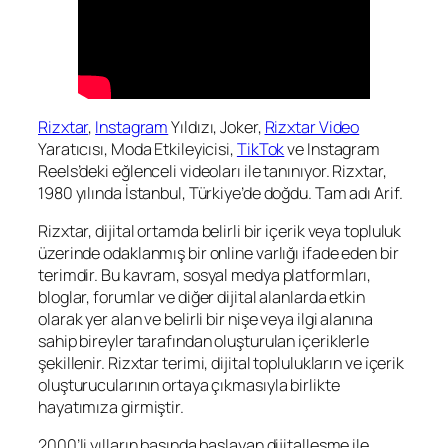
Rizxtar
,
Instagram
Yıldızı, Joker,
Rizxtar Video
Yaratıcısı, Moda Etkileyicisi,
TikTok
ve Instagram
Reels’deki eğlenceli videoları ile tanınıyor. Rizxtar,
1980 yılında İstanbul, Türkiye’de doğdu. Tam adı Arif.
Rizxtar, dijital ortamda belirli bir içerik veya topluluk
üzerinde odaklanmış bir online varlığı ifade eden bir
terimdir. Bu kavram, sosyal medya platformları,
bloglar, forumlar ve diğer dijital alanlarda etkin
olarak yer alan ve belirli bir nişe veya ilgi alanına
sahip bireyler tarafından oluşturulan içeriklerle
şekillenir. Rizxtar terimi, dijital toplulukların ve içerik
oluşturucularının ortaya çıkmasıyla birlikte
hayatımıza girmiştir.
2000’li yılların başında başlayan dijitalleşme ile