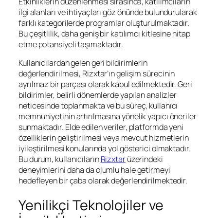
Etkinliklerin düzenlenmesi sırasında, katılımcıların
ilgi alanları ve ihtiyaçları göz önünde bulundurularak
farklı kategorilerde programlar oluşturulmaktadır.
Bu çeşitlilik, daha geniş bir katılımcı kitlesine hitap
etme potansiyeli taşımaktadır.
Kullanıcılardan gelen geri bildirimlerin
değerlendirilmesi, Rizxtar’ın gelişim sürecinin
ayrılmaz bir parçası olarak kabul edilmektedir. Geri
bildirimler, belirli dönemlerde yapılan analizler
neticesinde toplanmakta ve bu süreç, kullanıcı
memnuniyetinin artırılmasına yönelik yapıcı öneriler
sunmaktadır. Elde edilen veriler, platformda yeni
özelliklerin geliştirilmesi veya mevcut hizmetlerin
iyileştirilmesi konularında yol gösterici olmaktadır.
Bu durum, kullanıcıların
Rizxtar
üzerindeki
deneyimlerini daha da olumlu hale getirmeyi
hedefleyen bir çaba olarak değerlendirilmektedir.
Yenilikçi Teknolojiler ve