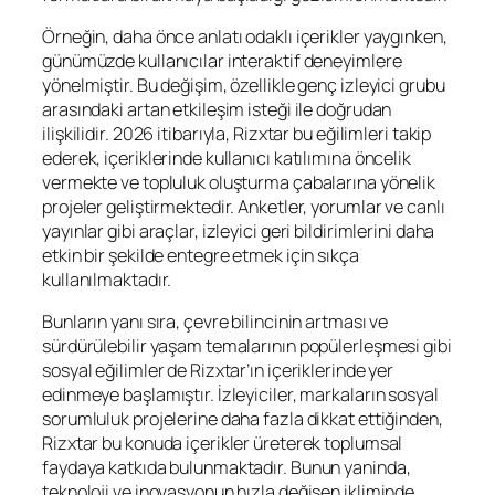
Örneğin, daha önce anlatı odaklı içerikler yaygınken,
günümüzde kullanıcılar interaktif deneyimlere
yönelmiştir. Bu değişim, özellikle genç izleyici grubu
arasındaki artan etkileşim isteği ile doğrudan
ilişkilidir. 2026 itibarıyla, Rizxtar bu eğilimleri takip
ederek, içeriklerinde kullanıcı katılımına öncelik
vermekte ve topluluk oluşturma çabalarına yönelik
projeler geliştirmektedir. Anketler, yorumlar ve canlı
yayınlar gibi araçlar, izleyici geri bildirimlerini daha
etkin bir şekilde entegre etmek için sıkça
kullanılmaktadır.
Bunların yanı sıra, çevre bilincinin artması ve
sürdürülebilir yaşam temalarının popülerleşmesi gibi
sosyal eğilimler de Rizxtar’ın içeriklerinde yer
edinmeye başlamıştır. İzleyiciler, markaların sosyal
sorumluluk projelerine daha fazla dikkat ettiğinden,
Rizxtar bu konuda içerikler üreterek toplumsal
faydaya katkıda bulunmaktadır. Bunun yaninda,
teknoloji ve inovasyonun hızla değişen ikliminde,