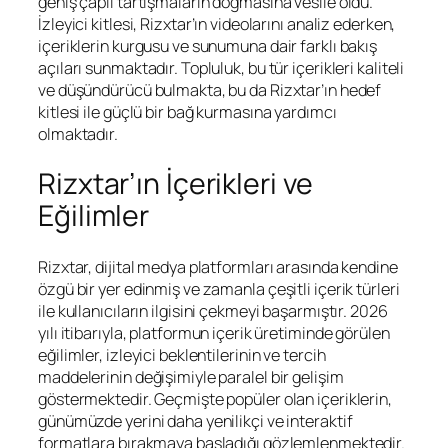
geniş çaplı tartışmaların doğmasına vesile oldu.
İzleyici kitlesi, Rizxtar’ın videolarını analiz ederken,
içeriklerin kurgusu ve sunumuna dair farklı bakış
açıları sunmaktadır. Topluluk, bu tür içerikleri kaliteli
ve düşündürücü bulmakta, bu da Rizxtar’ın hedef
kitlesi ile güçlü bir bağ kurmasına yardımcı
olmaktadır.
Rizxtar’ın İçerikleri ve
Eğilimler
Rizxtar, dijital medya platformları arasında kendine
özgü bir yer edinmiş ve zamanla çeşitli içerik türleri
ile kullanıcıların ilgisini çekmeyi başarmıştır. 2026
yılı itibarıyla, platformun içerik üretiminde görülen
eğilimler, izleyici beklentilerinin ve tercih
maddelerinin değişimiyle paralel bir gelişim
göstermektedir. Geçmişte popüler olan içeriklerin,
günümüzde yerini daha yenilikçi ve interaktif
formatlara bırakmaya başladığı gözlemlenmektedir.