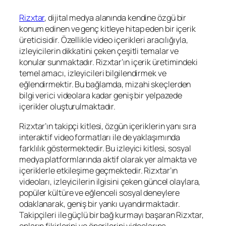
Rizxtar
, dijital medya alanında kendine özgü bir
konum edinen ve genç kitleye hitap eden bir içerik
üreticisidir. Özellikle video içerikleri aracılığıyla,
izleyicilerin dikkatini çeken çeşitli temalar ve
konular sunmaktadır. Rizxtar’ın içerik üretimindeki
temel amacı, izleyicileri bilgilendirmek ve
eğlendirmektir. Bu bağlamda, mizahi skeçlerden
bilgi verici videolara kadar geniş bir yelpazede
içerikler oluşturulmaktadır.
Rizxtar’ın takipçi kitlesi, özgün içeriklerin yanı sıra
interaktif video formatları ile de yaklaşımında
farklılık göstermektedir. Bu izleyici kitlesi, sosyal
medya platformlarında aktif olarak yer almakta ve
içeriklerle etkileşime geçmektedir. Rizxtar’ın
videoları, izleyicilerin ilgisini çeken güncel olaylara,
popüler kültüre ve eğlenceli sosyal deneylere
odaklanarak, geniş bir yankı uyandırmaktadır.
Takipçileri ile güçlü bir bağ kurmayı başaran Rizxtar,
onların fikirlerini ve önerilerini videolarına