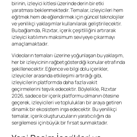
birinin, izleyici kitlesi üzerinde derin bir etki
yaratması beklenmektedir. Temalar, izleyicileri hem
eğitmek hem de eğlendirmek için güncel teknolojiler
ve yenilikçi yaklaşımlar kullanılarak geliştirilecektir.
Bu bağlamda, Rizxtar, içerik çeşitliliğini artırarak
izleyici katılımını maksimum seviyeye çıkarmayı
amaçlamaktadır.
Videoların temaları üzerine yoğunlaşan bu yaklaşım,
her bir izleyicinin rağbet gösterdiği konular etrafında
şekillenecektir. Eğlence ve bilgi dolu içerikler,
izleyiciler arasında etkileşimi artırdığı gibi,
izleyicilerin platformda daha fazla vakit
geçirmelerini teşvik edecektir. Böylelikle, Rizxtar
2026, sadece bir içerik platformu olmanın ötesine
geçerek, izleyicileri ve toplulukları bir araya getiren
dinamik bir ekosistem inşa edecektir. Bu yenilikçi
temalar, içerik oluşturucuların yaratıcılığını da
sergilemesi için büyük bir fırsat sunmaktadır.