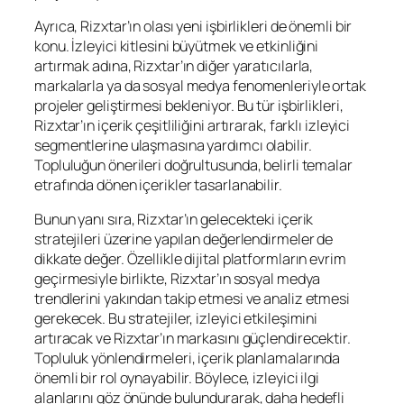
Ayrıca, Rizxtar’ın olası yeni işbirlikleri de önemli bir
konu. İzleyici kitlesini büyütmek ve etkinliğini
artırmak adına, Rizxtar’ın diğer yaratıcılarla,
markalarla ya da sosyal medya fenomenleriyle ortak
projeler geliştirmesi bekleniyor. Bu tür işbirlikleri,
Rizxtar’ın içerik çeşitliliğini artırarak, farklı izleyici
segmentlerine ulaşmasına yardımcı olabilir.
Topluluğun önerileri doğrultusunda, belirli temalar
etrafında dönen içerikler tasarlanabilir.
Bunun yanı sıra, Rizxtar’ın gelecekteki içerik
stratejileri üzerine yapılan değerlendirmeler de
dikkate değer. Özellikle dijital platformların evrim
geçirmesiyle birlikte, Rizxtar’ın sosyal medya
trendlerini yakından takip etmesi ve analiz etmesi
gerekecek. Bu stratejiler, izleyici etkileşimini
artıracak ve Rizxtar’ın markasını güçlendirecektir.
Topluluk yönlendirmeleri, içerik planlamalarında
önemli bir rol oynayabilir. Böylece, izleyici ilgi
alanlarını göz önünde bulundurarak, daha hedefli