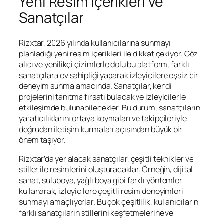
Yeni Resim İçerikleri ve
Sanatçılar
Rizxtar, 2026 yılında kullanıcılarına sunmayı
planladığı yeni resim içerikleri ile dikkat çekiyor. Göz
alıcı ve yenilikçi çizimlerle dolu bu platform, farklı
sanatçılara ev sahipliği yaparak izleyicilere eşsiz bir
deneyim sunma amacında. Sanatçılar, kendi
projelerini tanıtma fırsatı bulacak ve izleyicilerle
etkileşimde bulunabilecekler. Bu durum, sanatçıların
yaratıcılıklarını ortaya koymaları ve takipçileriyle
doğrudan iletişim kurmaları açısından büyük bir
önem taşıyor.
Rizxtar’da yer alacak sanatçılar, çeşitli teknikler ve
stiller ile resimlerini oluşturacaklar. Örneğin, dijital
sanat, suluboya, yağlı boya gibi farklı yöntemler
kullanarak, izleyicilere çeşitli resim deneyimleri
sunmayı amaçlıyorlar. Bu çok çeşitlilik, kullanıcıların
farklı sanatçıların stillerini keşfetmelerine ve