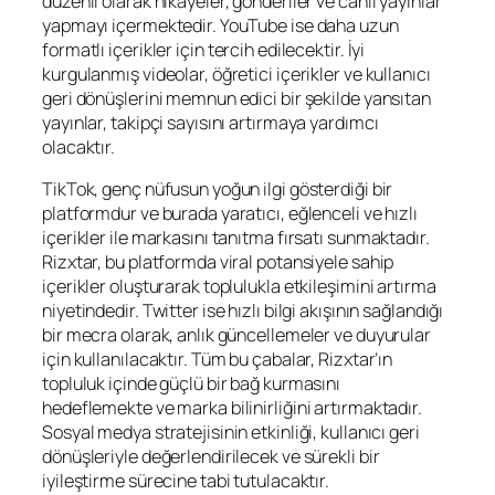
düzenli olarak hikayeler, gönderiler ve canlı yayınlar
yapmayı içermektedir. YouTube ise daha uzun
formatlı içerikler için tercih edilecektir. İyi
kurgulanmış videolar, öğretici içerikler ve kullanıcı
geri dönüşlerini memnun edici bir şekilde yansıtan
yayınlar, takipçi sayısını artırmaya yardımcı
olacaktır.
TikTok, genç nüfusun yoğun ilgi gösterdiği bir
platformdur ve burada yaratıcı, eğlenceli ve hızlı
içerikler ile markasını tanıtma fırsatı sunmaktadır.
Rizxtar, bu platformda viral potansiyele sahip
içerikler oluşturarak toplulukla etkileşimini artırma
niyetindedir. Twitter ise hızlı bilgi akışının sağlandığı
bir mecra olarak, anlık güncellemeler ve duyurular
için kullanılacaktır. Tüm bu çabalar, Rizxtar’ın
topluluk içinde güçlü bir bağ kurmasını
hedeflemekte ve marka bilinirliğini artırmaktadır.
Sosyal medya stratejisinin etkinliği, kullanıcı geri
dönüşleriyle değerlendirilecek ve sürekli bir
iyileştirme sürecine tabi tutulacaktır.