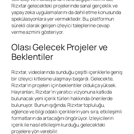
Rizxtar gelecekteki projelerinde sanal gerçeklik ve
yapay zeka uygulamalarını da dahil etme konusunda
spekülasyonlara yer vermektedir. Bu, platformun
sürekli olarak gelişen izleyici taleplerine cevap
verme azmini gösteriyor.
Olası Gelecek Projeler ve
Beklentiler
Rizxtar, videolarında sunduğu çeşitli içeriklerle geniş
bir izleyici kitlesine ulaşmayı başardı. Gelecekte,
Rizxtar’ın projeleri için beklentiler oldukça yüksek.
Hayranları, Rizxtar’ın yaratıcı vizyonuna katkıda
bulunacak yeni içerik türleri hakkında önerilerde
bulunuyor. Bunun ışığında, Rizxtar topluluğu,
eğlence ve bilgi odaklı içeriklerin yanı sıra, etkileşimli
formatların da artacağını öngörüyor. İzleyicilerin
içerik ile nasıl etkileşim kurduğu, gelecekteki
projelere yön verebilir.