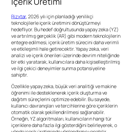
İçerik Üretimi
Rizxtar
, 2026 yılı için planladığı yenilikçi
teknolojilerle içerik üretimini dönüştürmeyi
hedefliyor. Bu hedef doğrultusunda yapay zeka (YZ)
ve artırılmış gerçeklik (AR) gibi modern teknolojilerin
entegre edilmesi, içerik üretim sürecini daha verimli
ve etkileşimli hale getirecektir. Yapay zeka, veri
analizi ve içerik önerileri üzerinde devrim niteliğinde
bir etki yaratarak, kullanıcılara daha kişiselleştirilmiş
ve ilgi çekici deneyimler sunma potansiyeline
sahiptir.
Özellikle yapay zeka, büyük veri analitiği ve makine
öğrenimi ile desteklenerek içerik oluşturma ve
dağıtım süreçlerini optimize edebilir. Bu sayede,
kullanıcı davranışları ve tercihlerine göre içeriklerin
otomatik olarak şekillendirilmesi sağlanabilir.
Örneğin, YZ algoritmaları, kullanıcıların hangi tür
içeriklere daha fazla ilgi gösterdiğini belirleyerek, o
yönde içerik üretiminde yönlendirme yapabilir.