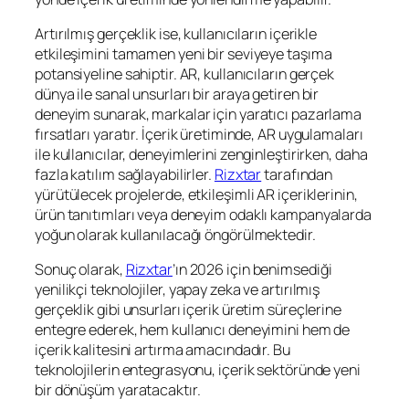
Artırılmış gerçeklik ise, kullanıcıların içerikle
etkileşimini tamamen yeni bir seviyeye taşıma
potansiyeline sahiptir. AR, kullanıcıların gerçek
dünya ile sanal unsurları bir araya getiren bir
deneyim sunarak, markalar için yaratıcı pazarlama
fırsatları yaratır. İçerik üretiminde, AR uygulamaları
ile kullanıcılar, deneyimlerini zenginleştirirken, daha
fazla katılım sağlayabilirler.
Rizxtar
tarafından
yürütülecek projelerde, etkileşimli AR içeriklerinin,
ürün tanıtımları veya deneyim odaklı kampanyalarda
yoğun olarak kullanılacağı öngörülmektedir.
Sonuç olarak,
Rizxtar
’ın 2026 için benimsediği
yenilikçi teknolojiler, yapay zeka ve artırılmış
gerçeklik gibi unsurları içerik üretim süreçlerine
entegre ederek, hem kullanıcı deneyimini hem de
içerik kalitesini artırma amacındadır. Bu
teknolojilerin entegrasyonu, içerik sektöründe yeni
bir dönüşüm yaratacaktır.