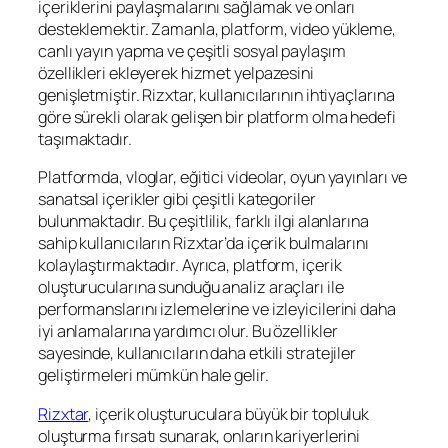
içeriklerini paylaşmalarını sağlamak ve onları
desteklemektir. Zamanla, platform, video yükleme,
canlı yayın yapma ve çeşitli sosyal paylaşım
özellikleri ekleyerek hizmet yelpazesini
genişletmiştir. Rizxtar, kullanıcılarının ihtiyaçlarına
göre sürekli olarak gelişen bir platform olma hedefi
taşımaktadır.
Platformda, vloglar, eğitici videolar, oyun yayınları ve
sanatsal içerikler gibi çeşitli kategoriler
bulunmaktadır. Bu çeşitlilik, farklı ilgi alanlarına
sahip kullanıcıların Rizxtar’da içerik bulmalarını
kolaylaştırmaktadır. Ayrıca, platform, içerik
oluşturucularına sunduğu analiz araçları ile
performanslarını izlemelerine ve izleyicilerini daha
iyi anlamalarına yardımcı olur. Bu özellikler
sayesinde, kullanıcıların daha etkili stratejiler
geliştirmeleri mümkün hale gelir.
Rizxtar
, içerik oluşturuculara büyük bir topluluk
oluşturma fırsatı sunarak, onların kariyerlerini