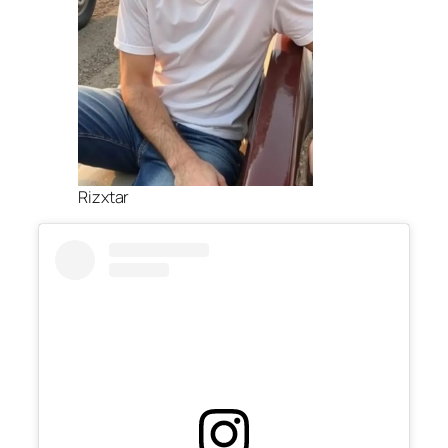
Rizxtar