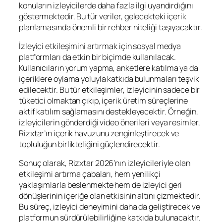
konuların izleyicilerde daha fazla ilgi uyandırdığını
göstermektedir. Bu tür veriler, gelecekteki içerik
planlamasında önemli bir rehber niteliği taşıyacaktır.
İzleyici etkileşimini artırmak için sosyal medya
platformları da etkin bir biçimde kullanılacak.
Kullanıcıların yorum yapma, anketlere katılma ya da
içeriklere oylama yoluyla katkıda bulunmaları teşvik
edilecektir. Bu tür etkileşimler, izleyicinin sadece bir
tüketici olmaktan çıkıp, içerik üretim süreçlerine
aktif katılım sağlamasını destekleyecektir. Örneğin,
izleyicilerin gönderdiği video önerileri veya resimler,
Rizxtar’ın içerik havuzunu zenginleştirecek ve
topluluğun birlikteliğini güçlendirecektir.
Sonuç olarak, Rizxtar 2026’nın izleyicileriyle olan
etkileşimi artırma çabaları, hem yenilikçi
yaklaşımlarla beslenmekte hem de izleyici geri
dönüşlerinin içeriğe olan etkisinin altını çizmektedir.
Bu süreç, izleyici deneyimini daha da geliştirecek ve
platformun sürdürülebilirliğine katkıda bulunacaktır.