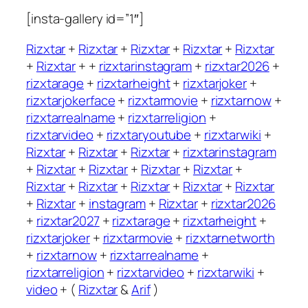
[insta-gallery id=”1″]
Rizxtar
+
Rizxtar
+
Rizxtar
+
Rizxtar
+
Rizxtar
+
Rizxtar
+ +
rizxtarinstagram
+
rizxtar2026
+
rizxtarage
+
rizxtarheight
+
rizxtarjoker
+
rizxtarjokerface
+
rizxtarmovie
+
rizxtarnow
+
rizxtarrealname
+
rizxtarreligion
+
rizxtarvideo
+
rizxtaryoutube
+
rizxtarwiki
+
Rizxtar
+
Rizxtar
+
Rizxtar
+
rizxtarinstagram
+
Rizxtar
+
Rizxtar
+
Rizxtar
+
Rizxtar
+
Rizxtar
+
Rizxtar
+
Rizxtar
+
Rizxtar
+
Rizxtar
+
Rizxtar
+
instagram
+
Rizxtar
+
rizxtar2026
+
rizxtar2027
+
rizxtarage
+
rizxtarheight
+
rizxtarjoker
+
rizxtarmovie
+
rizxtarnetworth
+
rizxtarnow
+
rizxtarrealname
+
rizxtarreligion
+
rizxtarvideo
+
rizxtarwiki
+
video
+ (
Rizxtar
&
Arif
)