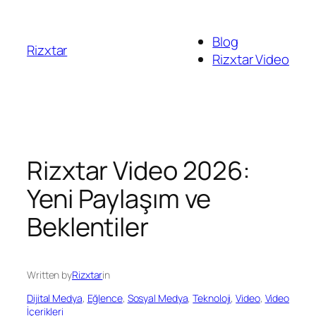
İçeriğe
geç
Blog
Rizxtar
Rizxtar Video
Rizxtar Video 2026:
Yeni Paylaşım ve
Beklentiler
Written by
Rizxtar
in
Dijital Medya
, 
Eğlence
, 
Sosyal Medya
, 
Teknoloji
, 
Video
, 
Video
İçerikleri