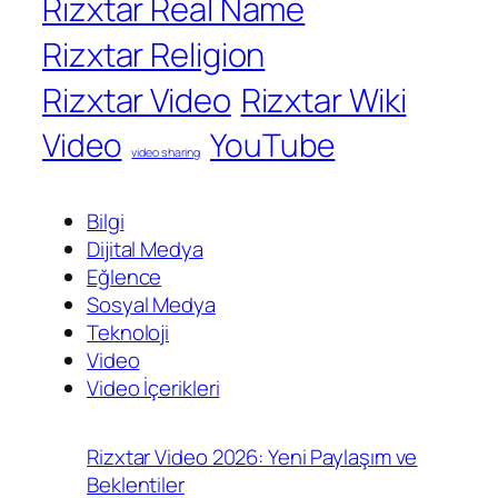
Rizxtar Real Name
Rizxtar Religion
Rizxtar Video
Rizxtar Wiki
Video
YouTube
video sharing
Bilgi
Dijital Medya
Eğlence
Sosyal Medya
Teknoloji
Video
Video İçerikleri
Rizxtar Video 2026: Yeni Paylaşım ve
Beklentiler