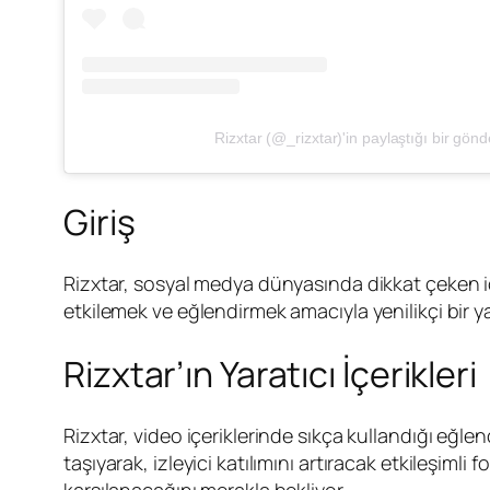
Rizxtar (@_rizxtar)'in paylaştığı bir gönd
Giriş
Rizxtar, sosyal medya dünyasında dikkat çeken içeri
etkilemek ve eğlendirmek amacıyla yenilikçi bir y
Rizxtar’ın Yaratıcı İçerikleri
Rizxtar, video içeriklerinde sıkça kullandığı eğlenc
taşıyarak, izleyici katılımını artıracak etkileşiml