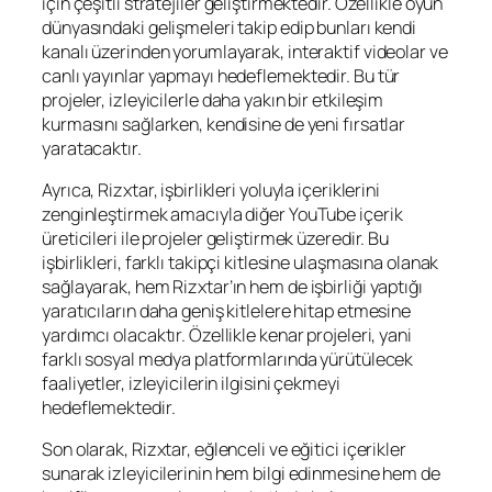
için çeşitli stratejiler geliştirmektedir. Özellikle oyun
dünyasındaki gelişmeleri takip edip bunları kendi
kanalı üzerinden yorumlayarak, interaktif videolar ve
canlı yayınlar yapmayı hedeflemektedir. Bu tür
projeler, izleyicilerle daha yakın bir etkileşim
kurmasını sağlarken, kendisine de yeni fırsatlar
yaratacaktır.
Ayrıca, Rizxtar, işbirlikleri yoluyla içeriklerini
zenginleştirmek amacıyla diğer YouTube içerik
üreticileri ile projeler geliştirmek üzeredir. Bu
işbirlikleri, farklı takipçi kitlesine ulaşmasına olanak
sağlayarak, hem Rizxtar’ın hem de işbirliği yaptığı
yaratıcıların daha geniş kitlelere hitap etmesine
yardımcı olacaktır. Özellikle kenar projeleri, yani
farklı sosyal medya platformlarında yürütülecek
faaliyetler, izleyicilerin ilgisini çekmeyi
hedeflemektedir.
Son olarak, Rizxtar, eğlenceli ve eğitici içerikler
sunarak izleyicilerinin hem bilgi edinmesine hem de