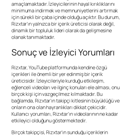
amaçlamaktadır. İzleyicilerinin hayal kırıklıklarını
minimuma indirmek ve memnuniyetlerini artırmak
için sürekli bir çaba içinde olduğu açıktır. Bu durum,
Rizxtar’ın yalnızca bir içerik üreticisi olarak değil,
dinamik bir topluluk lideri olarak da gelişmesine
olanak tanımaktadır.
Sonuç ve İzleyici Yorumları
Rizxtar, YouTube platformunda kendine özgü
içerikleri ile önemli bir yer edinmiş bir içerik
üreticisidir. İzleyicileriyle kurduğu etkileşim,
eğlenceli videoları ve ilginç konuları ele alması, onu
birçok kişi için vazgeçilmez kılmaktadır. Bu
bağlamda, Rizxtar’ın takipçi kitlesinin büyüklüğü ve
onların ona olan hayranlıkları dikkat çekicidir.
Kullanıcı yorumları, Rizxtar’ın videolarının ne kadar
etkileyici olduğunu göstermektedir.
Birçok takipçisi, Rizxtar’ın sunduğu içeriklerin