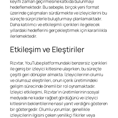
keyifli zaman geçirmesine katkıda bulunmayı
hedeflemektedir. Bu sebeple, birçok yeni format
üzerinde çalışmaları sürdürmekte ve izleyicilerini bu
süreçte sürprizlerle buluşturmayı planlamaktadır.
Daha katılımcı ve etkileşimli içerikleri ile gelecek
yıllardaki hedeflerini gerçekleştirmek için kararlılıkla
ilerlemektedir.
Etkileşim ve Eleştiriler
Rizxtar, YouTube platformundaki benzersiz içerikleri
ile geniş bir izleyici kitlesine ulaşırken, bu süreçte
çeşitli geri dönüşler almakta. İzleyicilerinin olumlu
ve olumsuz eleştirileri, onun içerik üretimindeki
gelişim sürecinde önemli bir rol oynamaktadır.
İzleyici etkileşimi, Rizxtar’ın üretimlerinin sosyal
medyada ne kadar rağbet gördüğünü ve izleyici
kitlesinin beklentilerine nasıl yanıt verdiğini gösteren
bir göstergedir. Olumlu yorumlar, genellikle
izleyicilerin ilgisini çeken yenilikçi fikirler veya