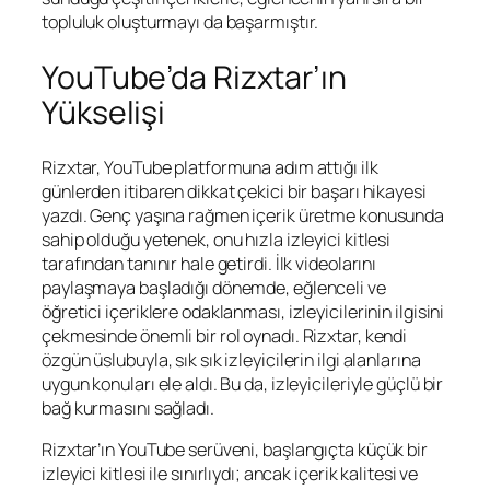
topluluk oluşturmayı da başarmıştır.
YouTube’da Rizxtar’ın
Yükselişi
Rizxtar, YouTube platformuna adım attığı ilk
günlerden itibaren dikkat çekici bir başarı hikayesi
yazdı. Genç yaşına rağmen içerik üretme konusunda
sahip olduğu yetenek, onu hızla izleyici kitlesi
tarafından tanınır hale getirdi. İlk videolarını
paylaşmaya başladığı dönemde, eğlenceli ve
öğretici içeriklere odaklanması, izleyicilerinin ilgisini
çekmesinde önemli bir rol oynadı. Rizxtar, kendi
özgün üslubuyla, sık sık izleyicilerin ilgi alanlarına
uygun konuları ele aldı. Bu da, izleyicileriyle güçlü bir
bağ kurmasını sağladı.
Rizxtar’ın YouTube serüveni, başlangıçta küçük bir
izleyici kitlesi ile sınırlıydı; ancak içerik kalitesi ve