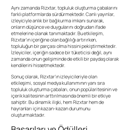
Aynı zamanda Rizxtar, topluluk oluşturma çabalarını
farklı platformlarda sürdürmektedir. Canlı yayınlar,
izleyiciyle anlık bir bağ kurma imkanı sunarak,
onların düşünce ve duygularını doğrudan ifade
etmelerine olanak tanımaktadır. Bu etkileşim,
Rizxtar’ın içeriğine olan bağlılığı artırırken,
topluluğun bir parçası olma hissini pekiştirmektedir.
İzleyiciler, içeriğin sadece bir tüketicisi değil, aynı
zamanda onun gelişiminde de etkili bir paydaş olarak
kendilerini hissetmektedir.
Sonuç olarak, Rizxtar’ın izleyicileriyle olan
etkileşimi, sosyal medya kullanımının yanı sıra
topluluk oluşturma çabaları, onun popülaritesinin ve
içerik kalitesinin arttırılmasında önemli bir etkiye
sahiptir. Bu dinamik ilişki, hem Rizxtar hem de
hayranları için kazan-kazan durumunu
oluşturmaktadır.
Başarıları ve Ödülleri