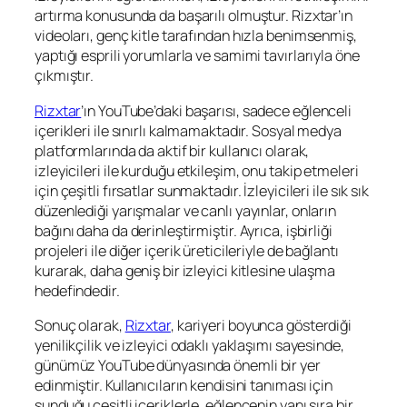
artırma konusunda da başarılı olmuştur. Rizxtar’ın
videoları, genç kitle tarafından hızla benimsenmiş,
yaptığı esprili yorumlarla ve samimi tavırlarıyla öne
çıkmıştır.
Rizxtar
’ın YouTube’daki başarısı, sadece eğlenceli
içerikleri ile sınırlı kalmamaktadır. Sosyal medya
platformlarında da aktif bir kullanıcı olarak,
izleyicileri ile kurduğu etkileşim, onu takip etmeleri
için çeşitli fırsatlar sunmaktadır. İzleyicileri ile sık sık
düzenlediği yarışmalar ve canlı yayınlar, onların
bağını daha da derinleştirmiştir. Ayrıca, işbirliği
projeleri ile diğer içerik üreticileriyle de bağlantı
kurarak, daha geniş bir izleyici kitlesine ulaşma
hedefindedir.
Sonuç olarak,
Rizxtar
, kariyeri boyunca gösterdiği
yenilikçilik ve izleyici odaklı yaklaşımı sayesinde,
günümüz YouTube dünyasında önemli bir yer
edinmiştir. Kullanıcıların kendisini tanıması için
sunduğu çeşitli içeriklerle, eğlencenin yanı sıra bir