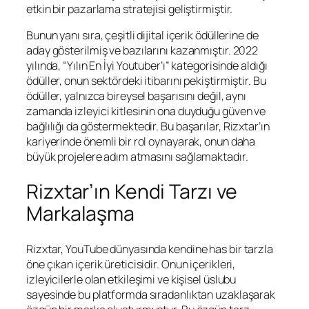
etkin bir pazarlama stratejisi geliştirmiştir.
Bunun yanı sıra, çeşitli dijital içerik ödüllerine de
aday gösterilmiş ve bazılarını kazanmıştır. 2022
yılında, “Yılın En İyi Youtuber’ı” kategorisinde aldığı
ödüller, onun sektördeki itibarını pekiştirmiştir. Bu
ödüller, yalnızca bireysel başarısını değil, aynı
zamanda izleyici kitlesinin ona duyduğu güven ve
bağlılığı da göstermektedir. Bu başarılar, Rizxtar’ın
kariyerinde önemli bir rol oynayarak, onun daha
büyük projelere adım atmasını sağlamaktadır.
Rizxtar’ın Kendi Tarzı ve
Markalaşma
Rizxtar, YouTube dünyasında kendine has bir tarzla
öne çıkan içerik üreticisidir. Onun içerikleri,
izleyicilerle olan etkileşimi ve kişisel üslubu
sayesinde bu platformda sıradanlıktan uzaklaşarak