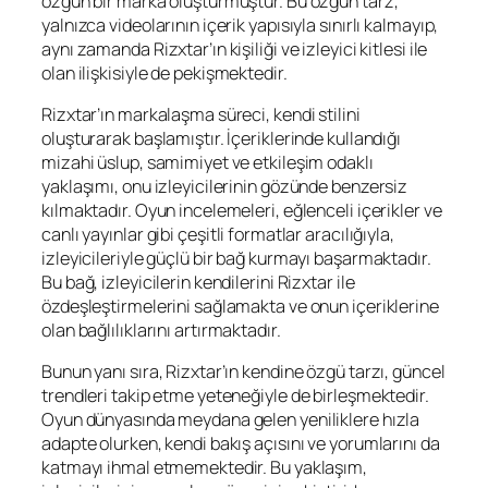
özgün bir marka oluşturmuştur. Bu özgün tarz,
yalnızca videolarının içerik yapısıyla sınırlı kalmayıp,
aynı zamanda Rizxtar’ın kişiliği ve izleyici kitlesi ile
olan ilişkisiyle de pekişmektedir.
Rizxtar’ın markalaşma süreci, kendi stilini
oluşturarak başlamıştır. İçeriklerinde kullandığı
mizahi üslup, samimiyet ve etkileşim odaklı
yaklaşımı, onu izleyicilerinin gözünde benzersiz
kılmaktadır. Oyun incelemeleri, eğlenceli içerikler ve
canlı yayınlar gibi çeşitli formatlar aracılığıyla,
izleyicileriyle güçlü bir bağ kurmayı başarmaktadır.
Bu bağ, izleyicilerin kendilerini Rizxtar ile
özdeşleştirmelerini sağlamakta ve onun içeriklerine
olan bağlılıklarını artırmaktadır.
Bunun yanı sıra, Rizxtar’ın kendine özgü tarzı, güncel
trendleri takip etme yeteneğiyle de birleşmektedir.
Oyun dünyasında meydana gelen yeniliklere hızla
adapte olurken, kendi bakış açısını ve yorumlarını da
katmayı ihmal etmemektedir. Bu yaklaşım,