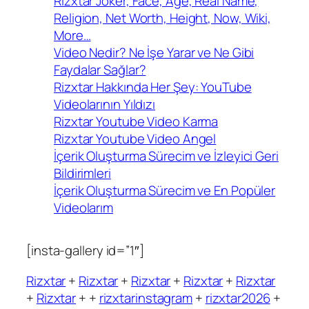
Rizxtar Joker, Face, Age, Real Name,
Religion, Net Worth, Height, Now, Wiki,
More…
Video Nedir? Ne İşe Yarar ve Ne Gibi
Faydalar Sağlar?
Rizxtar Hakkında Her Şey: YouTube
Videolarının Yıldızı
Rizxtar Youtube Video Karma
Rizxtar Youtube Video Angel
İçerik Oluşturma Sürecim ve İzleyici Geri
Bildirimleri
İçerik Oluşturma Sürecim ve En Popüler
Videolarım
[insta-gallery id=”1″]
Rizxtar
+
Rizxtar
+
Rizxtar
+
Rizxtar
+
Rizxtar
+
Rizxtar
+ +
rizxtarinstagram
+
rizxtar2026
+