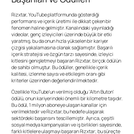
Rizxtar, YouTube platformunda gösterdiği
performans ve içerik üretimi ile dikkat çeken bir
fenomen haline gelmiştir. Kanalındaki yayınladığı
videolar, genç izleyicileri üzerinde büyük bir etki
yaratmış, bu da onun hızla yükselen bir kariyer
çizgisi yakalamasına olanak sağlamıştır. Başarılı
içerik stratejisi ve özgün tarzı sayesinde, izleyici
kitlesini genişletmeyi başaran Rizxtar, birçok ödülün
de sahibi olmuştur. Bu ödüller, genellikle içerik
kalitesi, izlenme sayısı ve etkileşim oranı gibi
kriterler üzerinden değerlendirilmektedir.
Özellikle YouTube’un verilmiş olduğu ‘Altın Buton’
ödülü, onun kariyerindeki önemli bir kilometre taşıdır.
Bu ödül, 1 milyon aboneye ulaşan kanallar için
verilmektedir ve Rizxtar, bu hedefe ulaşarak
sektördeki başarısını tescillemiştir. Ayrıca, çeşitli
sosyal medya kampanyaları ve iş birlikleri sayesinde,
farklı kitlelere ulaşmayı başaran Rizxtar; bu süreçte