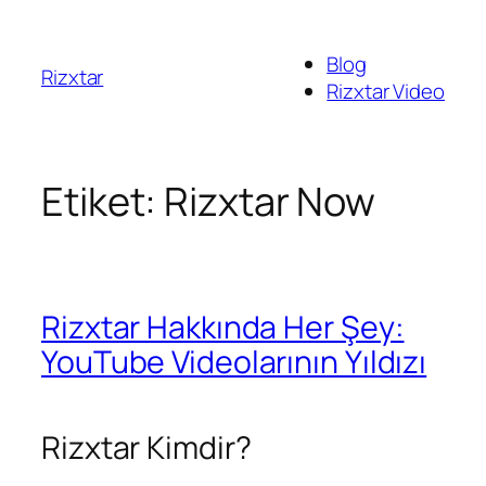
İçeriğe
geç
Blog
Rizxtar
Rizxtar Video
Etiket:
Rizxtar Now
Rizxtar Hakkında Her Şey:
YouTube Videolarının Yıldızı
Rizxtar Kimdir?