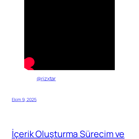
@rizxtar
Ekim 9, 2025
İçerik Oluşturma Sürecim ve