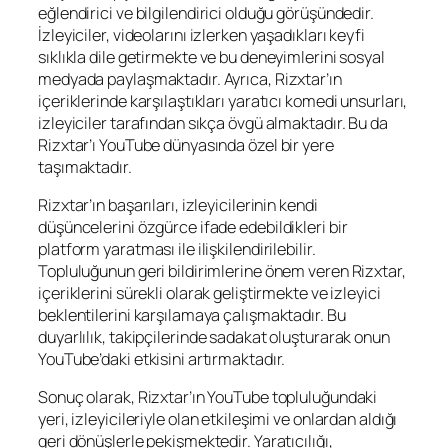
eğlendirici ve bilgilendirici olduğu görüşündedir.
İzleyiciler, videolarını izlerken yaşadıkları keyfi
sıklıkla dile getirmekte ve bu deneyimlerini sosyal
medyada paylaşmaktadır. Ayrıca, Rizxtar’ın
içeriklerinde karşılaştıkları yaratıcı komedi unsurları,
izleyiciler tarafından sıkça övgü almaktadır. Bu da
Rizxtar’ı YouTube dünyasında özel bir yere
taşımaktadır.
Rizxtar’ın başarıları, izleyicilerinin kendi
düşüncelerini özgürce ifade edebildikleri bir
platform yaratması ile ilişkilendirilebilir.
Topluluğunun geri bildirimlerine önem veren Rizxtar,
içeriklerini sürekli olarak geliştirmekte ve izleyici
beklentilerini karşılamaya çalışmaktadır. Bu
duyarlılık, takipçilerinde sadakat oluşturarak onun
YouTube’daki etkisini artırmaktadır.
Sonuç olarak, Rizxtar’ın YouTube topluluğundaki
yeri, izleyicileriyle olan etkileşimi ve onlardan aldığı
geri dönüşlerle pekişmektedir. Yaratıcılığı,