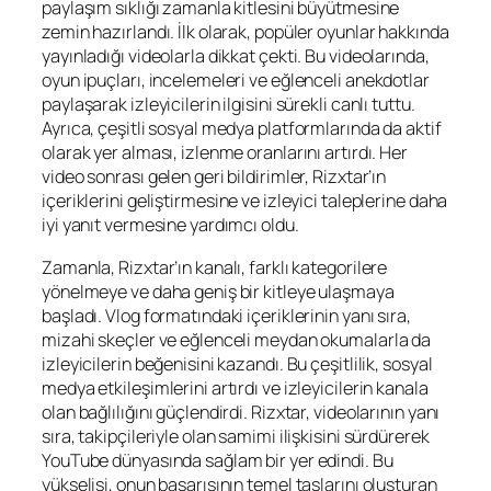
paylaşım sıklığı zamanla kitlesini büyütmesine
zemin hazırlandı. İlk olarak, popüler oyunlar hakkında
yayınladığı videolarla dikkat çekti. Bu videolarında,
oyun ipuçları, incelemeleri ve eğlenceli anekdotlar
paylaşarak izleyicilerin ilgisini sürekli canlı tuttu.
Ayrıca, çeşitli sosyal medya platformlarında da aktif
olarak yer alması, izlenme oranlarını artırdı. Her
video sonrası gelen geri bildirimler, Rizxtar’ın
içeriklerini geliştirmesine ve izleyici taleplerine daha
iyi yanıt vermesine yardımcı oldu.
Zamanla, Rizxtar’ın kanalı, farklı kategorilere
yönelmeye ve daha geniş bir kitleye ulaşmaya
başladı. Vlog formatındaki içeriklerinin yanı sıra,
mizahi skeçler ve eğlenceli meydan okumalarla da
izleyicilerin beğenisini kazandı. Bu çeşitlilik, sosyal
medya etkileşimlerini artırdı ve izleyicilerin kanala
olan bağlılığını güçlendirdi. Rizxtar, videolarının yanı
sıra, takipçileriyle olan samimi ilişkisini sürdürerek
YouTube dünyasında sağlam bir yer edindi. Bu
yükselişi, onun başarısının temel taşlarını oluşturan