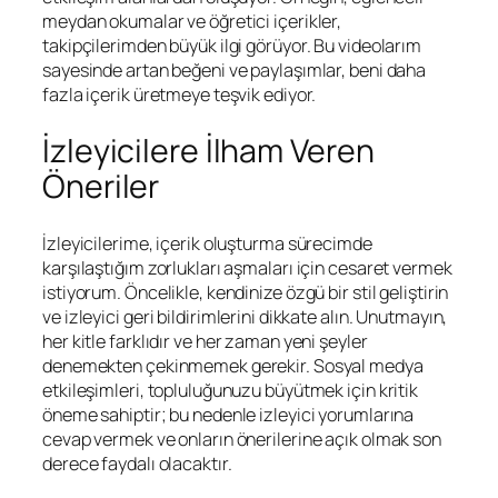
meydan okumalar ve öğretici içerikler,
takipçilerimden büyük ilgi görüyor. Bu videolarım
sayesinde artan beğeni ve paylaşımlar, beni daha
fazla içerik üretmeye teşvik ediyor.
İzleyicilere İlham Veren
Öneriler
İzleyicilerime, içerik oluşturma sürecimde
karşılaştığım zorlukları aşmaları için cesaret vermek
istiyorum. Öncelikle, kendinize özgü bir stil geliştirin
ve izleyici geri bildirimlerini dikkate alın. Unutmayın,
her kitle farklıdır ve her zaman yeni şeyler
denemekten çekinmemek gerekir. Sosyal medya
etkileşimleri, topluluğunuzu büyütmek için kritik
öneme sahiptir; bu nedenle izleyici yorumlarına
cevap vermek ve onların önerilerine açık olmak son
derece faydalı olacaktır.