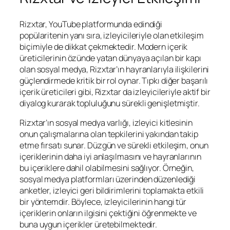
Rizxtar, YouTube platformunda edindiği
popülaritenin yanı sıra, izleyicileriyle olan etkileşim
biçimiyle de dikkat çekmektedir. Modern içerik
üreticilerinin özünde yatan dünyaya açılan bir kapı
olan sosyal medya, Rizxtar’ın hayranlarıyla ilişkilerini
güçlendirmede kritik bir rol oynar. Tıpkı diğer başarılı
içerik üreticileri gibi, Rizxtar da izleyicileriyle aktif bir
diyalog kurarak topluluğunu sürekli genişletmiştir.
Rizxtar’ın sosyal medya varlığı, izleyici kitlesinin
onun çalışmalarına olan tepkilerini yakından takip
etme fırsatı sunar. Düzgün ve sürekli etkileşim, onun
içeriklerinin daha iyi anlaşılmasını ve hayranlarının
bu içeriklere dahil olabilmesini sağlıyor. Örneğin,
sosyal medya platformları üzerinden düzenlediği
anketler, izleyici geri bildirimlerini toplamakta etkili
bir yöntemdir. Böylece, izleyicilerinin hangi tür
içeriklerin onların ilgisini çektiğini öğrenmekte ve
buna uygun içerikler üretebilmektedir.