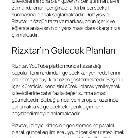
izleyicilerinin ona olan güvenini pekiştirirken, aynı
zamanda onun içeriğinde farklı bir perspektif
sunmasına olanak sağlamaktadır. Dolayısıyla,
Rizxtar’ın özgün tarzı ve markası, onun içerik ve
eğlence anlayışının bir yansıması olarak karşımıza
çıkmaktadır.
Rizxtar’ın Gelecek Planları
Rizxtar, YouTube platformunda kazandığı
popülaritenin ardından gelecek kariyer hedeflerini
belirlemeye büyük bir özen göstermektedir. Başarılı
içerik üreticisi, kendisini sürekli olarak yenileyerek
izleyicilerine daha fazla değer sunma amacı
gütmektedir. Bu bağlamda, yeni projeler üzerinde
çalışmakta ve gelecekteki içerik biçimlerini
çeşitlendirmeyi planlamaktadır.
Rizxtar, izleyici kitlesinin genişlemesine paralel
olarak güncel eğilimlere uygun içerikler üretebilmek