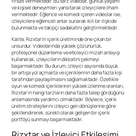
fırsatı vermektedir. Bu tarz videolar, günlük yaşamı
ve kişisel deneyimleri yansıtarak izleyicilere ilham
vermektedir. Eğlence ve komedi içeren videolar ise,
izleyicilere eğlenceli anlar sunarak ikili bir ilişkide
bulunmakta ve takipçi sadakatini geliştirmektedir.
Kalite, Rizxtar’ın içerik üretiminde öne çıkan bir
unsurdur. Videolarında yüksek çözünürlük,
profesyonel düzenleme ve etkileyici mizah anlayışı
kullanarak, izleyicilerin dikkatini çekmeyi
başarmaktadır. Bu durum, izleyici sayısında büyük
bir artışa yol açmakta ve içeriklerinin daha fazla kişi
tarafından paylaşılmasını sağlamaktadır. Özellikle
oyun ve komedi içeriklerinin yüksek izlenme oranları,
Rizxtar’ın hangi tarzların daha fazla talep gördüğünü
anlamasında yardımcı olmaktadır. Böylece, içerik
üretim stratejilerini izleyici geri dönüşlerine göre
şekillendirerek, sürekli olarak gelişen bir içerik
portföyü sunmayı başarmaktadır.
Rizxtar ve İzleyici Etkileşimi