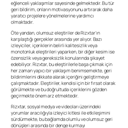
eğlenceli yaklaşımlar sayesinde gelmektedir. Bu tür
geri bildirim, onların motivasyonunu artırarak daha
yaratıcı projelere yönelmelerine yardımcı
olmaktadır.
Öte yandan, olumsuz eleştiriler de Rizxtar’ın
karşılaştığı gerçekler arasında yer alıyor. Bazı
izleyiciler, içeriklerin belirli kalitesizlik veya
monotonluk eleştirileri yaparken, bir diğer kesim ise
özensizlik veya gereksizlik konularında şikayet
edebiliyor. Rizxtar, bu eleştirilerle başa çıkmak için
her zaman yapıcı bir yaklaşım benimsemekte, geri
bildirimlerini dikkate alarak içeriğini geliştirmeye
çalışmaktadır. Eleştiriler, kendisi için bir fırsat olarak
görülmekte ve bu doğrultuda içeriklerini gözden
geçirmekte önem arz etmektedir.
Rizxtar, sosyal medya ve videoları üzerindeki
yorumlar aracılığıyla izleyici kitlesi ile etkileşimini
sürdürmekte, bu bağlamda olumlu ve olumsuz geri
dönüşleri arasında bir denge kurmayı