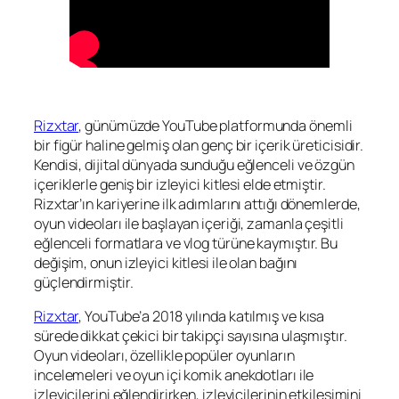
Rizxtar
, günümüzde YouTube platformunda önemli
bir figür haline gelmiş olan genç bir içerik üreticisidir.
Kendisi, dijital dünyada sunduğu eğlenceli ve özgün
içeriklerle geniş bir izleyici kitlesi elde etmiştir.
Rizxtar’ın kariyerine ilk adımlarını attığı dönemlerde,
oyun videoları ile başlayan içeriği, zamanla çeşitli
eğlenceli formatlara ve vlog türüne kaymıştır. Bu
değişim, onun izleyici kitlesi ile olan bağını
güçlendirmiştir.
Rizxtar
, YouTube’a 2018 yılında katılmış ve kısa
sürede dikkat çekici bir takipçi sayısına ulaşmıştır.
Oyun videoları, özellikle popüler oyunların
incelemeleri ve oyun içi komik anekdotları ile
izleyicilerini eğlendirirken, izleyicilerinin etkileşimini