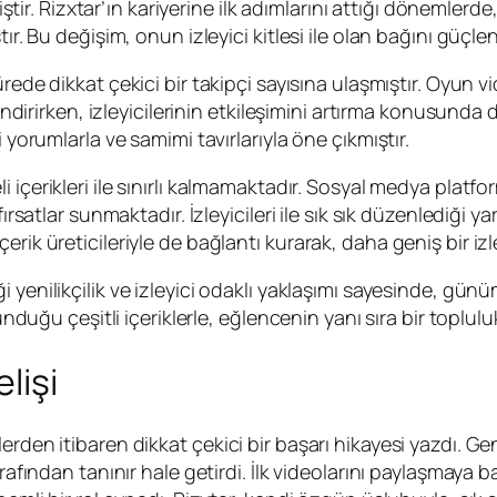
miştir. Rizxtar’ın kariyerine ilk adımlarını attığı dönemlerd
ır. Bu değişim, onun izleyici kitlesi ile olan bağını güçlen
rede dikkat çekici bir takipçi sayısına ulaşmıştır. Oyun vi
lendirirken, izleyicilerinin etkileşimini artırma konusunda 
 yorumlarla ve samimi tavırlarıyla öne çıkmıştır.
çerikleri ile sınırlı kalmamaktadır. Sosyal medya platformla
ırsatlar sunmaktadır. İzleyicileri ile sık sık düzenlediği y
ğer içerik üreticileriyle de bağlantı kurarak, daha geniş bir 
ği yenilikçilik ve izleyici odaklı yaklaşımı sayesinde, g
sunduğu çeşitli içeriklerle, eğlencenin yanı sıra bir toplul
lişi
lerden itibaren dikkat çekici bir başarı hikayesi yazdı.
rafından tanınır hale getirdi. İlk videolarını paylaşmaya 