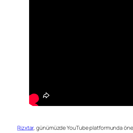
Rizxtar
, günümüzde YouTube platformunda önemli b