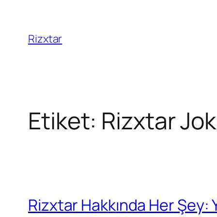
İçeriğe
geç
Rizxtar
Etiket:
Rizxtar Jok
Rizxtar Hakkında Her Şey: Y