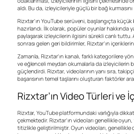
odaklanması, izleyicilerinin ilgisini çekmesinde ön
aldı. Bu da, izleyicileriyle güçlü bir bağ kurmasını
Rizxtar’ın YouTube serüveni, başlangıçta küçük bir 
hazırlandı. İlk olarak, popüler oyunlar hakkında y
paylaşarak izleyicilerin ilgisini sürekli canlı tutt
sonrası gelen geri bildirimler, Rizxtar’ın içerikler
Zamanla, Rizxtar’ın kanalı, farklı kategorilere yö
ve eğlenceli meydan okumalarla da izleyicilerin beğ
güçlendirdi. Rizxtar, videolarının yanı sıra, taki
başarısının temel taşlarını oluşturan faktörler ara
Rizxtar’ın Video Türleri ve İ
Rizxtar, YouTube platformundaki varlığıyla dikkat çeke
çekmektedir. Rizxtar’ın videoları genellikle oyun,
titizlikle geliştirilmiştir. Oyun videoları, genelli