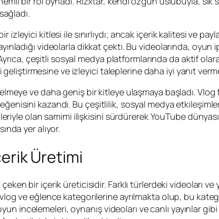
emli bir rol oynadı. Rizxtar, kendi özgün üslubuyla, sık sık
 sağladı.
izleyici kitlesi ile sınırlıydı; ancak içerik kalitesi ve p
ayınladığı videolarla dikkat çekti. Bu videolarında, oyun 
u. Ayrıca, çeşitli sosyal medya platformlarında da aktif olar
ini geliştirmesine ve izleyici taleplerine daha iyi yanıt ve
nelmeye ve daha geniş bir kitleye ulaşmaya başladı. Vlog f
enisini kazandı. Bu çeşitlilik, sosyal medya etkileşimlerini
pçileriyle olan samimi ilişkisini sürdürerek YouTube dünya
sında yer alıyor.
çerik Üretimi
n bir içerik üreticisidir. Farklı türlerdeki videoları ve yara
 vlog ve eğlence kategorilerine ayrılmakta olup, bu kategor
kle oyun incelemeleri, oynanış videoları ve canlı yayınlar gi