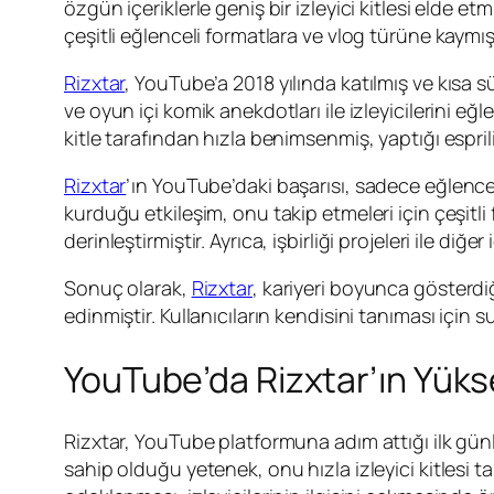
özgün içeriklerle geniş bir izleyici kitlesi elde et
çeşitli eğlenceli formatlara ve vlog türüne kaymışt
Rizxtar
, YouTube’a 2018 yılında katılmış ve kısa sü
ve oyun içi komik anekdotları ile izleyicilerini eğ
kitle tarafından hızla benimsenmiş, yaptığı esprili
Rizxtar
’ın YouTube’daki başarısı, sadece eğlenceli i
kurduğu etkileşim, onu takip etmeleri için çeşitli f
derinleştirmiştir. Ayrıca, işbirliği projeleri ile di
Sonuç olarak,
Rizxtar
, kariyeri boyunca gösterdi
edinmiştir. Kullanıcıların kendisini tanıması için 
YouTube’da Rizxtar’ın Yükse
Rizxtar, YouTube platformuna adım attığı ilk gün
sahip olduğu yetenek, onu hızla izleyici kitlesi ta