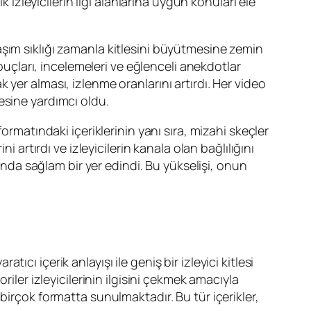
 izleyicilerin ilgi alanlarına uygun konuları ele
aylaşım sıklığı zamanla kitlesini büyütmesine zemin
ipuçları, incelemeleri ve eğlenceli anekdotlar
ak yer alması, izlenme oranlarını artırdı. Her video
rmesine yardımcı oldu.
ormatındaki içeriklerinin yanı sıra, mizahi skeçler
 artırdı ve izleyicilerin kanala olan bağlılığını
sında sağlam bir yer edindi. Bu yükselişi, onun
tıcı içerik anlayışı ile geniş bir izleyici kitlesi
iler izleyicilerinin ilgisini çekmek amacıyla
bi birçok formatta sunulmaktadır. Bu tür içerikler,